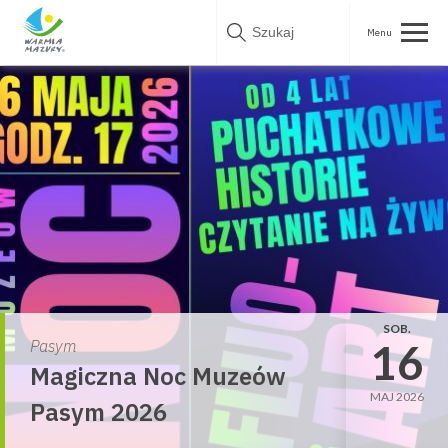
Skip
to
content
SOB.
16
Pasym
Magiczna Noc Muzeów
MAJ 2026
Pasym 2026