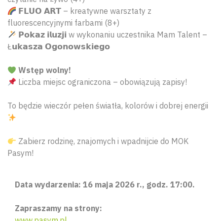
𝗙𝗟𝗨𝗢 𝗔𝗥𝗧 – kreatywne warsztaty z
fluorescencyjnymi farbami (8+)
𝗣𝗼𝗸𝗮𝘇 𝗶𝗹𝘂𝘇𝗷𝗶 w wykonaniu uczestnika Mam Talent –
Ł𝘂𝗸𝗮𝘀𝘇𝗮 𝗢𝗴𝗼𝗻𝗼𝘄𝘀𝗸𝗶𝗲𝗴𝗼
Wstęp wolny!
Liczba miejsc ograniczona – obowiązują zapisy!
To będzie wieczór pełen światła, kolorów i dobrej energii
Zabierz rodzinę, znajomych i wpadnijcie do MOK
Pasym!
Data wydarzenia: 16 maja 2026 r., godz. 17:00.
Zapraszamy na strony:
www.pasym.pl