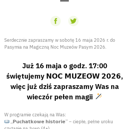
Serdecznie zapraszamy w sobotę 16 maja 2026 r. do
Pasymia na Magiczną Noc Muzeów Pasym 2026.
Już 16 maja o godz. 17:00
świętujemy 𝗡𝗢𝗖 𝗠𝗨𝗭𝗘𝗢́𝗪 𝟮𝟬𝟮𝟲,
więc już dziś zapraszamy Was na
wieczór pełen magii
W programie czekają na Was:
„𝗣𝘂𝗰𝗵𝗮𝘁𝗸𝗼𝘄𝗲 𝗵𝗶𝘀𝘁𝗼𝗿𝗶𝗲” – ciepłe, pełne uroku
czytanie na żywo (4+)