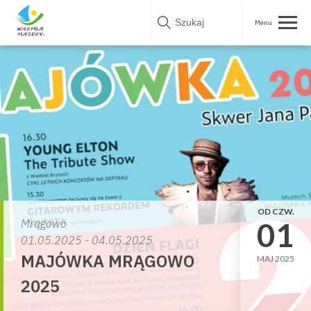
Skip
to
content
OD CZW.
01
Mrągowo
01.05.2025 - 04.05.2025
MAJÓWKA MRĄGOWO
MAJ 2025
2025