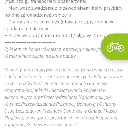
(m.in. czołgi, transportery opancerzone)
– Możliwość zwiedzania z przewodnikiem, który przybliży
historię zgromadzonego sprzętu
– Dla rodzin z dziećmi przygotowane są gry terenowe i
spotkania edukacyjne
– Bilety wstępu / normalny 30 zł / ulgowy 25 zł /
—————————————–
Cykl letnich koncertów jest propozycją ciekawych spotkań z
różnorodną muzyką na łonie natury.
Koncerty, którym przyświeca idea spędzania wolnego czasu
z dala od alkoholu i środków odurzających, dofinansowane
są ze środków budżetu miasta w ramach Gminnego
Programu Profilaktyki i Rozwiązywania Problemów
Alkoholowych oraz Przeciwdziałania Narkomanii, jak
również Przeciwdziałania Przemocy Domowej i Ochrony
Osób Doznających Przemocy Domowej w Gminie Miasto
Mrągowo, w związku z przystąpieniem do ogólnopolskiej
kampanii „Zachowaj trzeźwy umysł”.