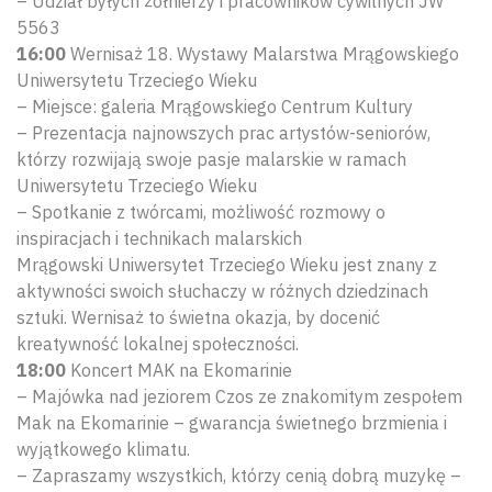
– Udział byłych żołnierzy i pracowników cywilnych JW
5563
16:00
Wernisaż 18. Wystawy Malarstwa Mrągowskiego
Uniwersytetu Trzeciego Wieku
– Miejsce: galeria Mrągowskiego Centrum Kultury
– Prezentacja najnowszych prac artystów-seniorów,
którzy rozwijają swoje pasje malarskie w ramach
Uniwersytetu Trzeciego Wieku
– Spotkanie z twórcami, możliwość rozmowy o
inspiracjach i technikach malarskich
Mrągowski Uniwersytet Trzeciego Wieku jest znany z
aktywności swoich słuchaczy w różnych dziedzinach
sztuki. Wernisaż to świetna okazja, by docenić
kreatywność lokalnej społeczności.
18:00
Koncert MAK na Ekomarinie
– Majówka nad jeziorem Czos ze znakomitym zespołem
Mak na Ekomarinie – gwarancja świetnego brzmienia i
wyjątkowego klimatu.
– Zapraszamy wszystkich, którzy cenią dobrą muzykę –