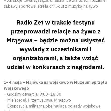
– Atrakcje towarzyszące: dmuchańce dla dzieci, rodzinne
zabawy sportowe, strefa chill-out z muzyką na żywo.
Radio Zet w trakcie festynu
przeprowadzi relacje na żywo z
Mrągowa – będzie można usłyszeć
wywiady z uczestnikami i
organizatorami, a także wziąć
udział w konkursach z nagrodami.
1- 4 maja – Majówka na wojskowo w Muzeum Sprzętu
Wyszu
Wojskowego
– Godziny otwarcia: 9:00–18:00
– Miejsce: ul. Przemysłowa, Mrągowo
– Ekspozycja militarna obejmująca pojazdy wojskowe