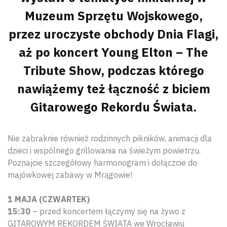
Muzeum Sprzętu Wojskowego,
przez uroczyste obchody Dnia Flagi,
aż po koncert Young Elton – The
Tribute Show, podczas którego
nawiążemy też łączność z biciem
Gitarowego Rekordu Świata.
Nie zabraknie również rodzinnych pikników, animacji dla
dzieci i wspólnego grillowania na świeżym powietrzu.
Poznajcie szczegółowy harmonogram i dołączcie do
majówkowej zabawy w Mrągowie!
1 MAJA (CZWARTEK)
15:30
– przed koncertem łączymy się na żywo z
GITAROWYM REKORDEM ŚWIATA we Wrocławiu