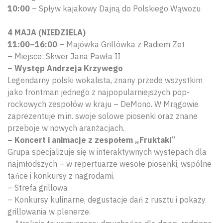
10:00
– Spływ kajakowy Dajną do Polskiego Wąwozu
4 MAJA (NIEDZIELA)
11:00–16:00
– Majówka Grillówka z Radiem Zet
– Miejsce: Skwer Jana Pawła II
– Występ Andrzeja Krzywego
Legendarny polski wokalista, znany przede wszystkim
jako frontman jednego z najpopularniejszych pop-
rockowych zespołów w kraju – DeMono. W Mrągowie
zaprezentuje m.in. swoje solowe piosenki oraz znane
przeboje w nowych aranżacjach.
– Koncert i animacje z zespołem „Fruktaki
”
Grupa specjalizuje się w interaktywnych występach dla
najmłodszych – w repertuarze wesołe piosenki, wspólne
tańce i konkursy z nagrodami.
– Strefa grillowa
– Konkursy kulinarne, degustacje dań z rusztu i pokazy
grillowania w plenerze.