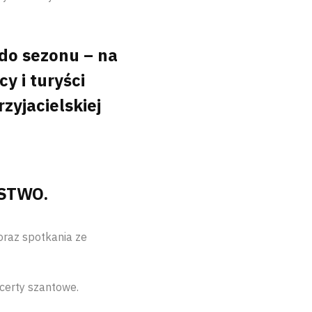
do sezonu – na
y i turyści
zyjacielskiej
ŃSTWO.
oraz spotkania ze
ncerty szantowe.