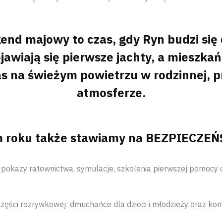
end majowy to czas, gdy Ryn budzi się 
ojawiają się pierwsze jachty, a mieszkańc
s na świeżym powietrzu w rodzinnej, pr
atmosferze.
 roku także stawiamy na BEZPIECZE
 pokazy ratownictwa, symulacje, szkolenia pierwszej pomocy 
części rozrywkowej: dmuchańce dla dzieci i młodzieży oraz ko