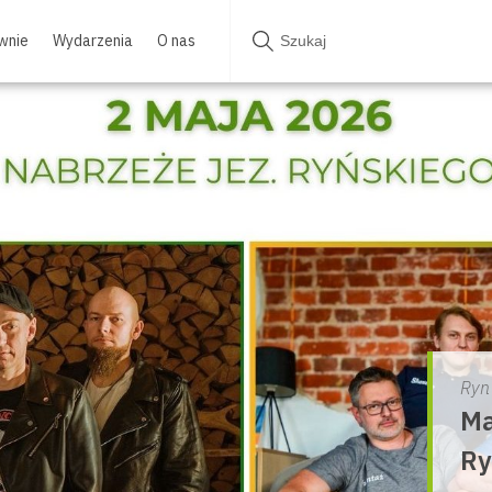
wnie
Wydarzenia
O nas
Ryn
Ma
Ry