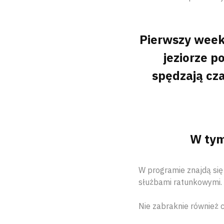
Pierwszy week
jeziorze p
spędzają cza
W tym
W programie znajdą się
służbami ratunkowymi.
Nie zabraknie również 