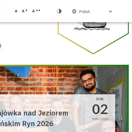
+
++
A
A
A
SOB.
02
jówka nad Jeziorem
MAJ 2026
ńskim Ryn 2026