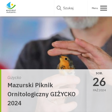
Skip
to
content
SOB.
26
Giżycko
Mazurski Piknik
PAŹ 2024
Ornitologiczny GIŻYCKO
2024