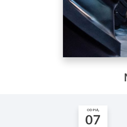
OD PIĄ.
07