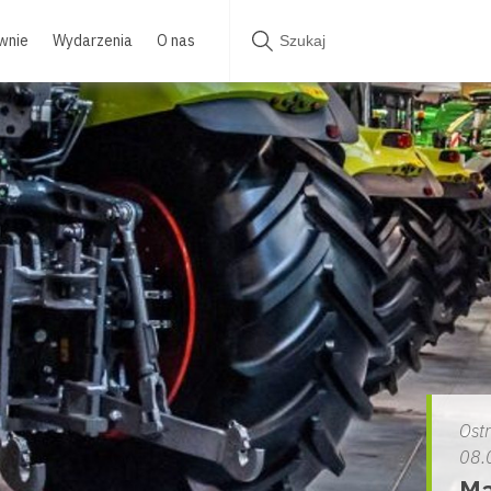
wnie
Wydarzenia
O nas
Ost
08.
Ma