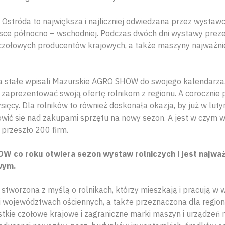
tróda to największa i najliczniej odwiedzana przez wystawc
lsce północno – wschodniej. Podczas dwóch dni wystawy prez
 czołowych producentów krajowych, a także maszyny najważni
na stałe wpisali Mazurskie AGRO SHOW do swojego kalendarza.
zaprezentować swoją ofertę rolnikom z regionu. A corocznie 
sięcy. Dla rolników to również doskonała okazja, by już w lu
owić się nad zakupami sprzętu na nowy sezon. A jest w czym 
 przeszło 200 firm.
co roku otwiera sezon wystaw rolniczych i jest najwa
wym.
 stworzona z myślą o rolnikach, którzy mieszkają i pracują w
 województwach ościennych, a także przeznaczona dla regio
tkie czołowe krajowe i zagraniczne marki maszyn i urządzeń 