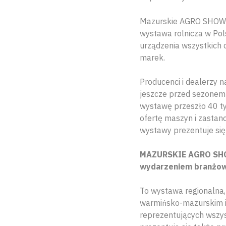
Mazurskie AGRO SHOW Os
wystawa rolnicza w Po
urządzenia wszystkich
marek.
Producenci i dealerzy 
jeszcze przed sezonem 
wystawę przeszło 40 ty
ofertę maszyn i zastan
wystawy prezentuje się
MAZURSKIE AGRO SHOW 
wydarzeniem branżo
To wystawa regionalna,
warmińsko-mazurskim i
reprezentujących wszys