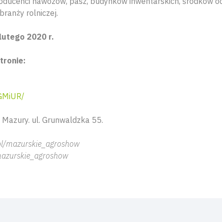
roducenci nawozów, pasz, budynków inwentarskich, środków och
branży rolniczej.
lutego 2020 r.
stronie:
GMiUR/
 Mazury. ul. Grunwaldzka 55.
pl/mazurskie_agroshow
mazurskie_agroshow