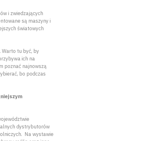
ów i zwiedzających
entowane są maszyny i
ejszych światowych
 Warto tu być, by
przybywa ich na
tym poznać najnowszą
wybierać, bo podczas
żniejszym
 województwie
nalnych dystrybutorów
rolniczych. Na wystawie