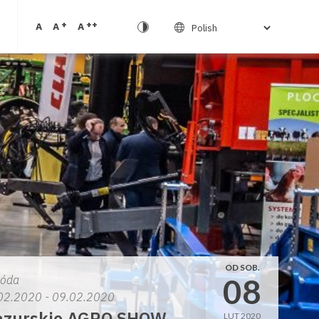
+
++
A
A
A
OD SOB.
08
róda
02.2020 - 09.02.2020
zurskie AGRO SHOW
LUT 2020