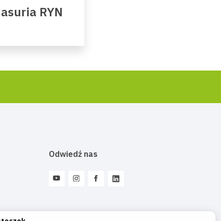
Masuria RYN
Odwiedź nas
steczek