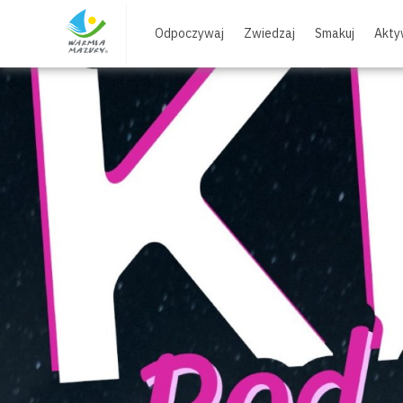
Skip
to
Odpoczywaj
Zwiedzaj
Smakuj
Akty
content