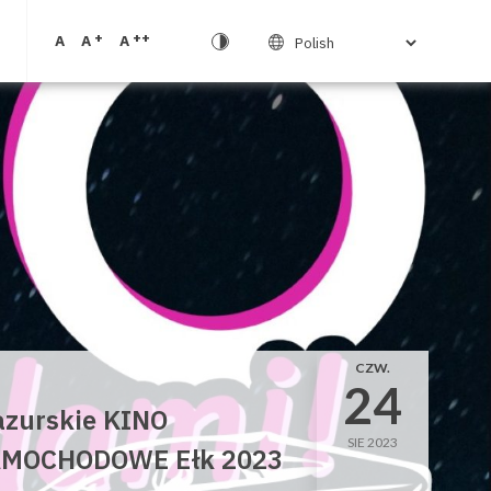
+
++
A
A
A
CZW.
24
zurskie KINO
SIE 2023
MOCHODOWE Ełk 2023