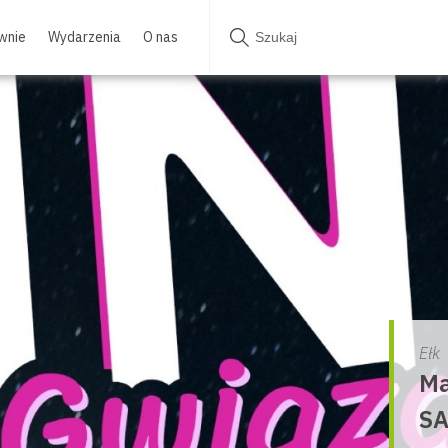
wnie
Wydarzenia
O nas
Ełk
Ma
SA