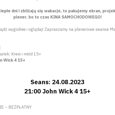
epłe dni i zbliżają się wakacje, to pakujemy ekran, proj
plener, bo to czas KINA SAMOCHODOWEGO!
usiądź wygodnie i oglądaj! Zapraszamy na plenerowe seanse M
E
atek: Krew i miód 15+
n Wick 4 15+
Seans: 24.08.2023
21:00 John Wick 4 15+
E – BEZPŁATNY