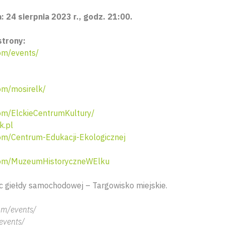
 24 sierpnia 2023 r., godz. 21:00.
strony:
om/events/
m/mosirelk/
m/ElckieCentrumKultury/
k.pl
m/Centrum-Edukacji-Ekologicznej
om/MuzeumHistoryczneWElku
ac giełdy samochodowej – Targowisko miejskie.
om/events/
events/