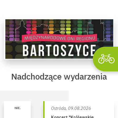
Wyszu
Nadchodzące wydarzenia
Ostróda,
09.08.2026
NIE.
Koncert "Królewskie