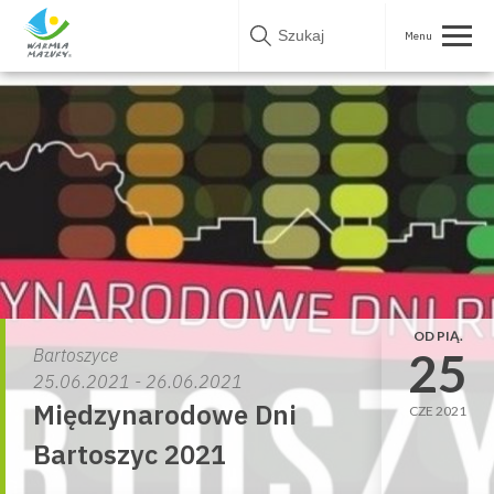
Skip
to
content
OD PIĄ.
25
Bartoszyce
25.06.2021 - 26.06.2021
Międzynarodowe Dni
CZE 2021
Bartoszyc 2021