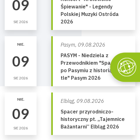
09
Śpiewanie" - Legendy
Polskiej Muzyki Ostróda
2026
SIE 2026
Pasym,
09.08.2026
NIE.
PASYM - Niedziela z
09
Przewodnikiem "Spacery
po Pasymiu z historią w
tle" Pasym 2026
SIE 2026
NIE.
Elbląg,
09.08.2026
09
Spacer przyrodniczo-
historyczny pt. „Tajemnice
Bażantarni” Elbląg 2026
SIE 2026