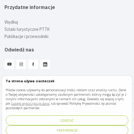
Przydatne informacje
Wędkuj
Szlaki turystyczne PTTK
Publikacje i przewodniki
Odwiedź nas
Ta strona używa ciasteczek
Plików cookie używamy do personalizacji treści, reklam oraz analizy ruchu. Dane
o Twojej aktywności udostępniamy zaufanym partnerom, którzy mogą łączyć je z
Mazury Travel © 2026
innymi informacjami zebranymi w ramach ich usług. Dowiedz się więcej o tym,
jak
Google wykorzystuje dane
, lub sprawdź Politykę Prywatności, by poznać
pozostałych partnerów.
Polityka prywatności
ODRZUĆ
Pomoc i kontakt
PREFERENCJE