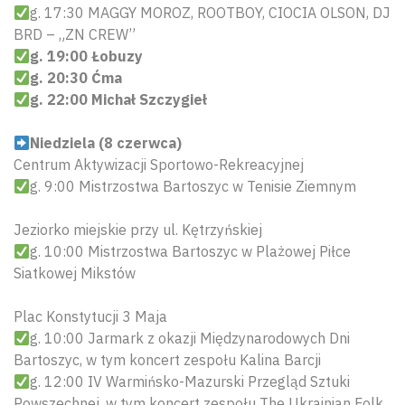
g. 17:30 MAGGY MOROZ, ROOTBOY, CIOCIA OLSON, DJ
BRD – „ZN CREW”
g. 19:00 Łobuzy
g. 20:30 Ćma
g. 22:00 Michał Szczygieł
Niedziela (8 czerwca)
Centrum Aktywizacji Sportowo-Rekreacyjnej
g. 9:00 Mistrzostwa Bartoszyc w Tenisie Ziemnym
Jeziorko miejskie przy ul. Kętrzyńskiej
g. 10:00 Mistrzostwa Bartoszyc w Plażowej Piłce
Siatkowej Mikstów
Plac Konstytucji 3 Maja
g. 10:00 Jarmark z okazji Międzynarodowych Dni
Bartoszyc, w tym koncert zespołu Kalina Barcji
g. 12:00 IV Warmińsko-Mazurski Przegląd Sztuki
Powszechnej, w tym koncert zespołu The Ukrainian Folk