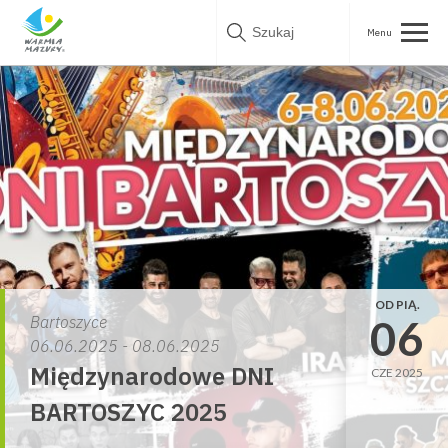
Skip
to
content
OD PIĄ.
06
Bartoszyce
06.06.2025 - 08.06.2025
Międzynarodowe DNI
CZE 2025
BARTOSZYC 2025