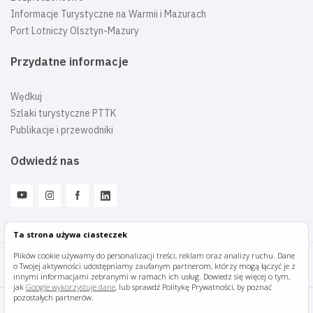
Informacje Turystyczne na Warmii i Mazurach
Port Lotniczy Olsztyn-Mazury
Przydatne informacje
Wędkuj
Szlaki turystyczne PTTK
Publikacje i przewodniki
Odwiedź nas
Ta strona używa ciasteczek
Plików cookie używamy do personalizacji treści, reklam oraz analizy ruchu. Dane
o Twojej aktywności udostępniamy zaufanym partnerom, którzy mogą łączyć je z
Mazury Travel © 2026
innymi informacjami zebranymi w ramach ich usług. Dowiedz się więcej o tym,
jak
Google wykorzystuje dane
, lub sprawdź Politykę Prywatności, by poznać
pozostałych partnerów.
Polityka prywatności