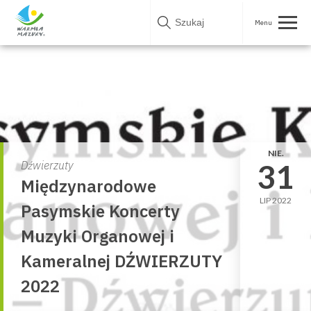
Skip
to
content
NIE.
31
Dźwierzuty
Międzynarodowe
LIP 2022
Pasymskie Koncerty
Muzyki Organowej i
Kameralnej DŹWIERZUTY
2022