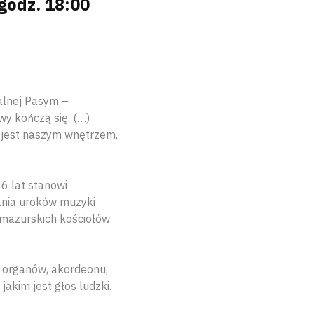
godz. 18:00
alnej Pasym –
y kończą się. (…)
o jest naszym wnętrzem,
6 lat stanowi
ania uroków muzyki
 mazurskich kościołów
 organów, akordeonu,
jakim jest głos ludzki.