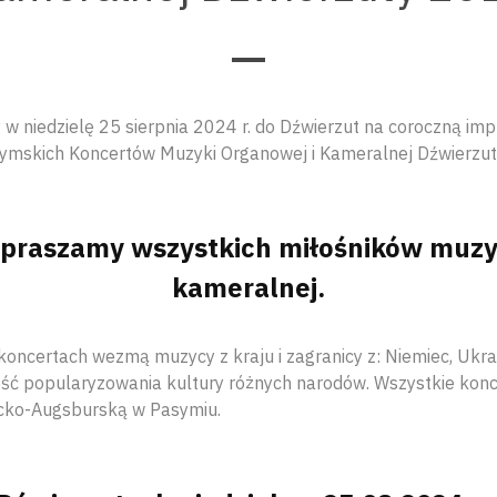
w niedzielę 25 sierpnia 2024 r. do Dźwierzut na coroczną imp
mskich Koncertów Muzyki Organowej i Kameralnej Dźwierzut
apraszamy wszystkich miłośników muzyk
kameralnej.
oncertach wezmą muzycy z kraju i zagranicy z: Niemiec, Ukrai
ość popularyzowania kultury różnych narodów. Wszystkie kon
icko-Augsburską w Pasymiu.