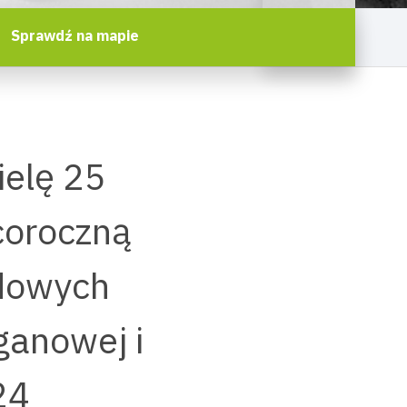
Sprawdź na mapie
ielę 25
 coroczną
odowych
ganowej i
24