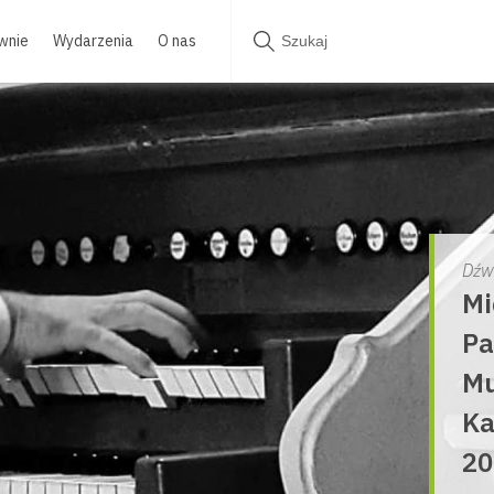
wnie
Wydarzenia
O nas
Dźw
Mi
Pa
Mu
Ka
20