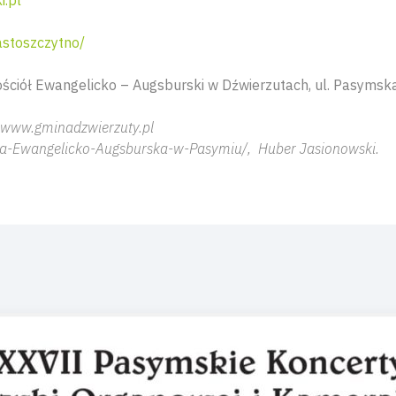
i.pl
stoszczytno/
ościół Ewangelicko – Augsburski w Dźwierzutach, ul. Pasymsk
 www.gminadzwierzuty.pl
ia-Ewangelicko-Augsburska-w-Pasymiu/, Huber Jasionowski.