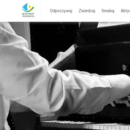
Skip
to
Odpoczywaj
Zwiedzaj
Smakuj
Akty
content