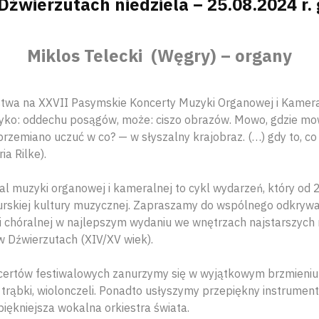
Dźwierzutach niedziela – 25.08.2024 r. 
Miklos Telecki (Węgry) – organy
stwa na XXVII Pasymskie Koncerty Muzyki Organowej i Kamer
yko: oddechu posągów, może: ciszo obrazów. Mowo, gdzie mow
przemiano uczuć w co? — w słyszalny krajobraz. (…) gdy to, c
ia Rilke).
l muzyki organowej i kameralnej to cykl wydarzeń, który od 2
rskiej kultury muzycznej. Zapraszamy do wspólnego odkryw
i chóralnej w najlepszym wydaniu we wnętrzach najstarszych
w Dźwierzutach (XIV/XV wiek).
ertów festiwalowych zanurzymy się w wyjątkowym brzmieniu
, trąbki, wiolonczeli. Ponadto usłyszymy przepiękny instrument 
piękniejsza wokalna orkiestra świata.