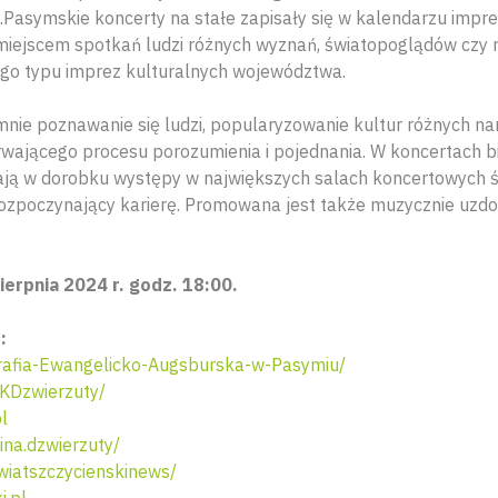
.Pasymskie koncerty na stałe zapisały się w kalendarzu impre
 miejscem spotkań ludzi różnych wyznań, światopoglądów czy 
ego typu imprez kulturalnych województwa.
nie poznawanie się ludzi, popularyzowanie kultur różnych n
trwającego procesu porozumienia i pojednania. W koncertach b
 mają w dorobku występy w największych salach koncertowych ś
 rozpoczynający karierę. Promowana jest także muzycznie uzdo
ierpnia 2024 r. godz. 18:00.
y:
afia-Ewangelicko-Augsburska-w-Pasymiu/
KDzwierzuty/
l
na.dzwierzuty/
iatszczycienskinews/