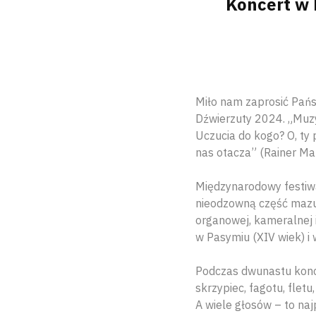
Koncert w 
Miło nam zaprosić Pań
Dźwierzuty 2024. „Muz
Uczucia do kogo? O, ty 
nas otacza” (Rainer Mar
Międzynarodowy festiwa
nieodzowną część mazu
organowej, kameralnej 
w Pasymiu (XIV wiek) i 
Podczas dwunastu konc
skrzypiec, fagotu, fletu
A wiele głosów – to naj