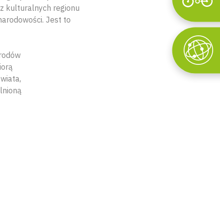
Wyszukaj
z kulturalnych regionu
narodowości. Jest to
arodów
iorą
wiata,
lnioną