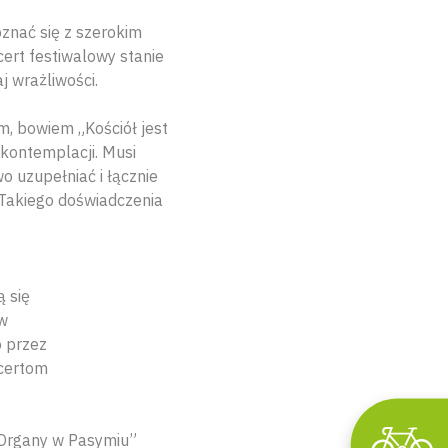
znać się z szerokim
ert festiwalowy stanie
 wrażliwości.
m, bowiem „Kościół jest
 kontemplacji. Musi
 uzupełniać i łącznie
 Takiego doświadczenia
 się
 w
o przez
ncertom
„Organy w Pasymiu”