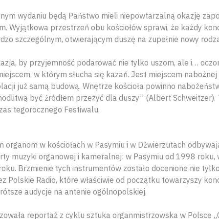
nym wydaniu będą Państwo mieli niepowtarzalną okazję zapo
 Wyjątkowa przestrzeń obu kościołów sprawi, że każdy konc
dzo szczególnym, otwierającym duszę na zupełnie nowy rodzaj
azja, by przyjemność podarować nie tylko uszom, ale i… oczo
 miejscem, w którym słucha się kazań. Jest miejscem nabożnej
acji już samą budową. Wnętrze kościoła powinno nabożeństwo
odlitwą być źródłem przeżyć dla duszy” (Albert Schweitzer).
as tegorocznego Festiwalu.
m organom w kościołach w Pasymiu i w Dźwierzutach odbywają
ty muzyki organowej i kameralnej: w Pasymiu od 1998 roku,
oku. Brzmienie tych instrumentów zostało docenione nie tylk
zez Polskie Radio, które właściwie od początku towarzyszy ko
krótsze audycje na antenie ogólnopolskiej.
lizowała reportaż z cyklu sztuka organmistrzowska w Polsce 