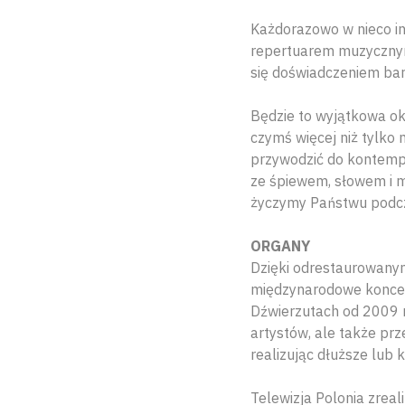
Każdorazowo w nieco in
repertuarem muzycznym.
się doświadczeniem bar
Będzie to wyjątkowa ok
czymś więcej niż tylko
przywodzić do kontempl
ze śpiewem, słowem i m
życzymy Państwu podcz
ORGANY
Dzięki odrestaurowany
międzynarodowe koncer
Dźwierzutach od 2009 r
artystów, ale także pr
realizując dłuższe lub 
Telewizja Polonia zrea