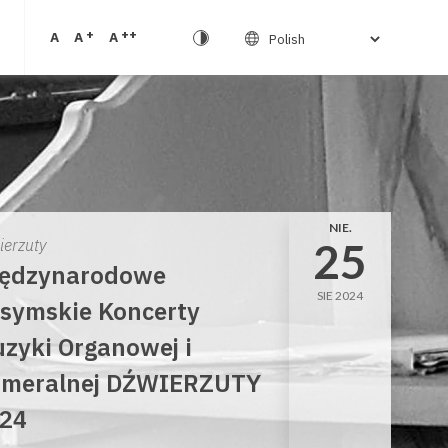
+
++
A
A
A
NIE.
25
ierzuty
ędzynarodowe
SIE 2024
symskie Koncerty
zyki Organowej i
meralnej DŹWIERZUTY
24