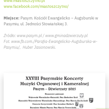
www.miastoszczytno.pl
www.facebook.com/miastoszczytno/
Miejsce:
Pasym. Kościół Ewangelicko – Augsburski w
Pasymiu, ul. Jedności Słowiańskiej 3.
Źródło: www.pasym.pl / www.gminadzwierzuty.pl
Fot. www.fb.com./Parafia-Ewangelicko-Augsburska-w-
Pasymiu/, Huber Jasionowski.
Wyszu