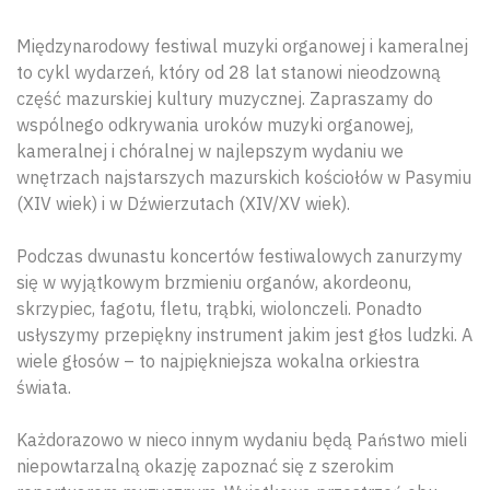
Międzynarodowy festiwal muzyki organowej i kameralnej
to cykl wydarzeń, który od 28 lat stanowi nieodzowną
część mazurskiej kultury muzycznej. Zapraszamy do
wspólnego odkrywania uroków muzyki organowej,
kameralnej i chóralnej w najlepszym wydaniu we
wnętrzach najstarszych mazurskich kościołów w Pasymiu
(XIV wiek) i w Dźwierzutach (XIV/XV wiek).
Podczas dwunastu koncertów festiwalowych zanurzymy
się w wyjątkowym brzmieniu organów, akordeonu,
skrzypiec, fagotu, fletu, trąbki, wiolonczeli. Ponadto
usłyszymy przepiękny instrument jakim jest głos ludzki. A
wiele głosów – to najpiękniejsza wokalna orkiestra
świata.
Każdorazowo w nieco innym wydaniu będą Państwo mieli
niepowtarzalną okazję zapoznać się z szerokim