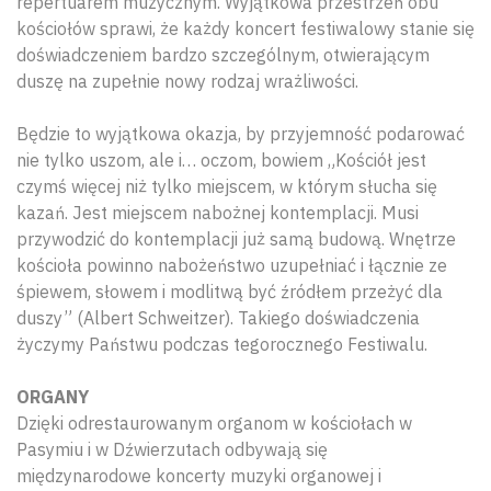
repertuarem muzycznym. Wyjątkowa przestrzeń obu
kościołów sprawi, że każdy koncert festiwalowy stanie się
doświadczeniem bardzo szczególnym, otwierającym
duszę na zupełnie nowy rodzaj wrażliwości.
Będzie to wyjątkowa okazja, by przyjemność podarować
nie tylko uszom, ale i… oczom, bowiem „Kościół jest
czymś więcej niż tylko miejscem, w którym słucha się
kazań. Jest miejscem nabożnej kontemplacji. Musi
przywodzić do kontemplacji już samą budową. Wnętrze
kościoła powinno nabożeństwo uzupełniać i łącznie ze
śpiewem, słowem i modlitwą być źródłem przeżyć dla
duszy” (Albert Schweitzer). Takiego doświadczenia
życzymy Państwu podczas tegorocznego Festiwalu.
ORGANY
Dzięki odrestaurowanym organom w kościołach w
Pasymiu i w Dźwierzutach odbywają się
międzynarodowe koncerty muzyki organowej i