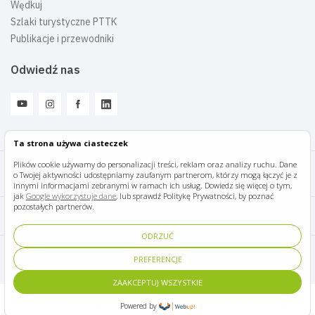
Wędkuj
Szlaki turystyczne PTTK
Publikacje i przewodniki
Odwiedź nas
Ta strona używa ciasteczek
Plików cookie używamy do personalizacji treści, reklam oraz analizy ruchu. Dane
o Twojej aktywności udostępniamy zaufanym partnerom, którzy mogą łączyć je z
Mazury Travel © 2026
innymi informacjami zebranymi w ramach ich usług. Dowiedz się więcej o tym,
jak
Google wykorzystuje dane
, lub sprawdź Politykę Prywatności, by poznać
pozostałych partnerów.
Polityka prywatności
ODRZUĆ
Pomoc i kontakt
PREFERENCJE
ZAAKCEPTUJ WSZYSTKIE
Designed by Panda Marketing
Implemented by Ideative
Powered by