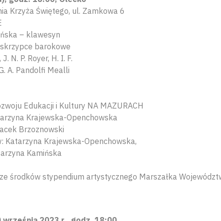
ia Krzyża Świętego, ul. Zamkowa 6
E
yńska – klawesyn
 skrzypce barokowe
. N. P. Royer, H. I. F.
G. A. Pandolfi Mealli
ozwoju Edukacji i Kultury NA MAZURACH
atarzyna Krajewska-Openchowska
Jacek Brzoznowski
w: Katarzyna Krajewska-Openchowska,
tarzyna Kamińska
 ze środków stypendium artystycznego Marszałka Wojewódz
 września 2023 r., godz. 18:00.