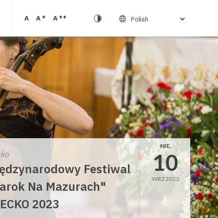
+
++
A
A
A
NIE.
10
cko
ędzynarodowy Festiwal
WRZ 2023
arok Na Mazurach"
ECKO 2023