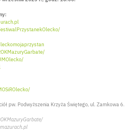
ny:
urach.pl
estiwalPrzystanekOlecko/
leckomojaprzystan
ROKMazuryGarbate/
UMOlecko/
l
MOSiROlecko/
ciół pw. Podwyższenia Krzyża Świętego, ul. Zamkowa 6.
ROKMazuryGarbate/
amazurach.pl