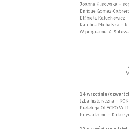
Joanna Klisowska – so
Enrique Gomez-Cabrer
Elżbieta Kaluchiewicz 
Karolina Michalska – k
W programie: A. Subissa
W
14 września (czwartek
Izba historyczna – ROK
Prelekcja OLECKO W 
Prowadzenie – Katarzy
17 września (niedziel