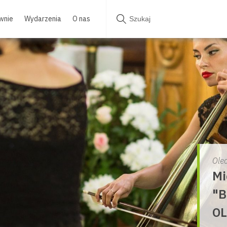
wnie
Wydarzenia
O nas
Ole
Mi
"B
OL