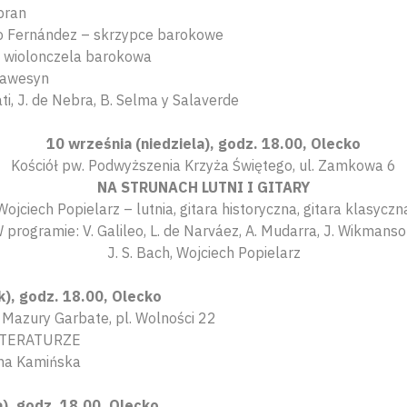
pran
o Fernández – skrzypce barokowe
– wiolonczela barokowa
lawesyn
ti, J. de Nebra, B. Selma y Salaverde
10 września (niedziela), godz. 18.00, Olecko
Kościół pw. Podwyższenia Krzyża Świętego, ul. Zamkowa 6
NA STRUNACH LUTNI I GITARY
Wojciech Popielarz – lutnia, gitara historyczna, gitara klasyczn
 programie: V. Galileo, L. de Narváez, A. Mudarra, J. Wikmanso
J. S. Bach, Wojciech Popielarz
), godz. 18.00, Olecko
 Mazury Garbate, pl. Wolności 22
LITERATURZE
na Kamińska
a), godz. 18.00, Olecko