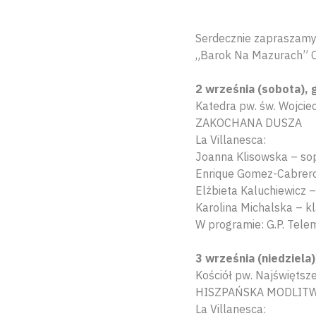
Serdecznie zapraszamy 
„Barok Na Mazurach” 
2 września (sobota), 
Katedra pw. św. Wojciec
ZAKOCHANA DUSZA
La Villanesca:
Joanna Klisowska – so
Enrique Gomez-Cabrer
Elżbieta Kaluchiewicz 
Karolina Michalska – k
W programie: G.P. Telema
3 września (niedziela
Kościół pw. Najświętsze
HISZPAŃSKA MODLIT
La Villanesca: