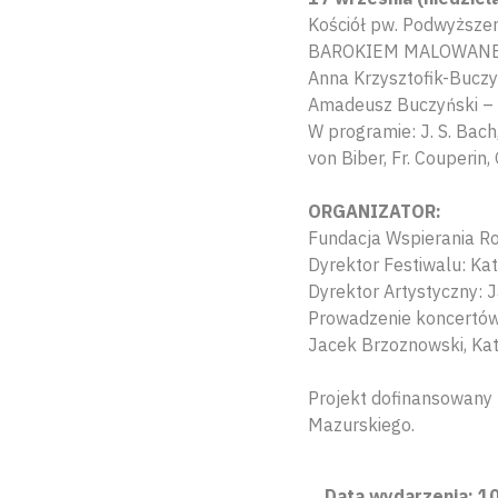
Kościół pw. Podwyższen
BAROKIEM MALOWAN
Anna Krzysztofik-Bucz
Amadeusz Buczyński –
W programie: J. S. Bach, J
von Biber, Fr. Couperin, 
ORGANIZATOR:
Fundacja Wspierania R
Dyrektor Festiwalu: K
Dyrektor Artystyczny: 
Prowadzenie koncertó
Jacek Brzoznowski, Ka
Projekt dofinansowany
Mazurskiego.
Data wydarzenia: 10