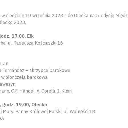
w niedzielę 10 września 2023 r. do Olecka na 5. edycję Mię
Olecko 2023.
godz. 17.00, Ełk
ha, ul. Tadeusza Kościuszki 16
pran
o Fernández – skrzypce barokowe
– wiolonczela barokowa
lawesyn
nn, G.F. Händel, A. Corelli, J. Klein
), godz. 19.00, Olecko
j Maryi Panny Królowej Polski, pl. Wolności 18
WA