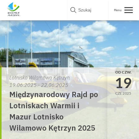
Skip
to
content
OD CZW.
19
Lotnisko Wilamowo Kętrzyn
19.06.2025 - 22.06.2025
Międzynarodowy Rajd po
CZE 2025
Lotniskach Warmii i
Mazur Lotnisko
Wilamowo Kętrzyn 2025