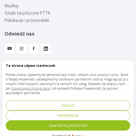
Wędkuj
Szlaki turystyczne PTTK
Publikacje i przewodniki
Odwiedź nas
Ta strona używa ciasteczek
Plików cookie używamy do personalizacji treści, reklam oraz analizy ruchu. Dane
o Twojej aktywności udostępniamy zaufanym partnerom, którzy mogą łączyć je z
Mazury Travel © 2026
innymi informacjami zebranymi w ramach ich usług. Dowiedz się więcej o tym,
jak
Google wykorzystuje dane
, lub sprawdź Politykę Prywatności, by poznać
pozostałych partnerów.
Polityka prywatności
ODRZUĆ
Pomoc i kontakt
PREFERENCJE
ZAAKCEPTUJ WSZYSTKIE
Designed by Panda Marketing
Implemented by Ideative
Powered by