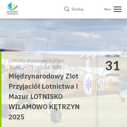
Skip
to
content
OD CZW.
31
Lotnisko Wilamowo Kętrzyn
31.07.2025 - 03.08.2025
Międzynarodowy Zlot
LIP 2025
Przyjaciół Lotnictwa i
Mazur LOTNISKO
WILAMOWO KĘTRZYN
2025