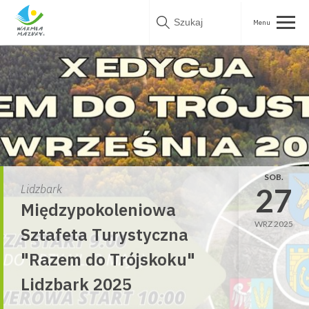
Skip
to
content
SOB.
27
Lidzbark
Międzypokoleniowa
WRZ 2025
Sztafeta Turystyczna
"Razem do Trójskoku"
Lidzbark 2025