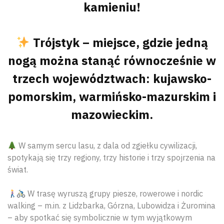
kamieniu!
Trójstyk – miejsce, gdzie jedną
nogą można stanąć równocześnie w
trzech województwach: kujawsko-
pomorskim, warmińsko-mazurskim i
mazowieckim.
W samym sercu lasu, z dala od zgiełku cywilizacji,
spotykają się trzy regiony, trzy historie i trzy spojrzenia na
świat.
W trasę wyruszą grupy piesze, rowerowe i nordic
walking – m.in. z Lidzbarka, Górzna, Lubowidza i Żuromina
– aby spotkać się symbolicznie w tym wyjątkowym