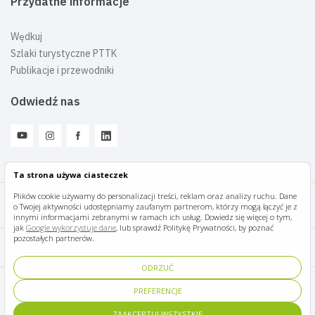
Przydatne informacje
Wędkuj
Szlaki turystyczne PTTK
Publikacje i przewodniki
Odwiedź nas
Ta strona używa ciasteczek
Plików cookie używamy do personalizacji treści, reklam oraz analizy ruchu. Dane
o Twojej aktywności udostępniamy zaufanym partnerom, którzy mogą łączyć je z
Mazury Travel © 2026
innymi informacjami zebranymi w ramach ich usług. Dowiedz się więcej o tym,
jak
Google wykorzystuje dane
, lub sprawdź Politykę Prywatności, by poznać
pozostałych partnerów.
Polityka prywatności
ODRZUĆ
Pomoc i kontakt
PREFERENCJE
ZAAKCEPTUJ WSZYSTKIE