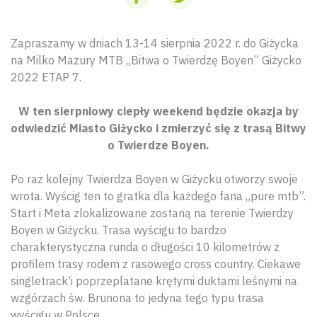
Zapraszamy w dniach 13-14 sierpnia 2022 r. do Giżycka
na Milko Mazury MTB „Bitwa o Twierdzę Boyen” Giżycko
2022 ETAP 7.
W ten sierpniowy ciepły weekend będzie okazja by
odwiedzić Miasto Giżycko i zmierzyć się z trasą Bitwy
o Twierdze Boyen.
Po raz kolejny Twierdza Boyen w Giżycku otworzy swoje
wrota. Wyścig ten to gratka dla każdego fana „pure mtb”.
Start i Meta zlokalizowane zostaną na terenie Twierdzy
Boyen w Giżycku. Trasa wyścigu to bardzo
charakterystyczna runda o długości 10 kilometrów z
profilem trasy rodem z rasowego cross country. Ciekawe
singletrack’i poprzeplatane krętymi duktami leśnymi na
wzgórzach św. Brunona to jedyna tego typu trasa
wyścigu w Polsce.