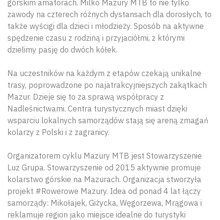
górskim amatorach. Milko Mazury MTB to nie tylko
zawody na czterech różnych dystansach dla dorosłych, to
także wyścigi dla dzieci i młodzieży. Sposób na aktywne
spędzenie czasu z rodziną i przyjaciółmi, z którymi
dzielimy pasję do dwóch kółek.
Na uczestników na każdym z etapów czekają unikalne
trasy, poprowadzone po najatrakcyjniejszych zakątkach
Mazur. Dzieje się to za sprawą współpracy z
Nadleśnictwami. Centra turystycznych miast dzięki
wsparciu lokalnych samorządów stają się areną zmagań
kolarzy z Polski i z zagranicy.
Organizatorem cyklu Mazury MTB jest Stowarzyszenie
Luz Grupa. Stowarzyszenie od 2015 aktywnie promuje
kolarstwo górskie na Mazurach. Organizacja stworzyła
projekt #Rowerowe Mazury. Idea od ponad 4 lat łączy
samorządy: Mikołajek, Giżycka, Węgorzewa, Mrągowa i
reklamuje region jako miejsce idealne do turystyki