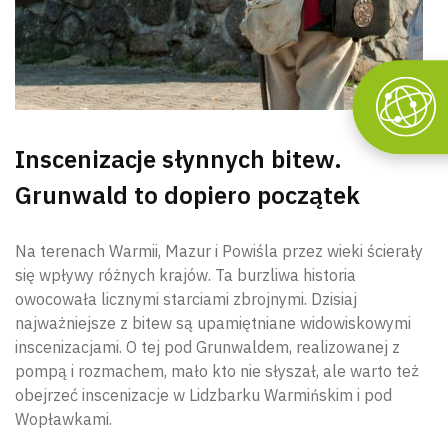
Inscenizacje słynnych bitew.
Grunwald to dopiero początek
Na terenach Warmii, Mazur i Powiśla przez wieki ścierały
się wpływy różnych krajów. Ta burzliwa historia
owocowała licznymi starciami zbrojnymi. Dzisiaj
najważniejsze z bitew są upamiętniane widowiskowymi
inscenizacjami. O tej pod Grunwaldem, realizowanej z
pompą i rozmachem, mało kto nie słyszał, ale warto też
obejrzeć inscenizacje w Lidzbarku Warmińskim i pod
Wopławkami.