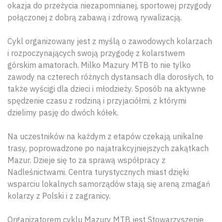
okazja do przeżycia niezapomnianej, sportowej przygody
połączonej z dobrą zabawą i zdrową rywalizacją.
Cykl organizowany jest z myślą o zawodowych kolarzach
i rozpoczynających swoją przygodę z kolarstwem
górskim amatorach. Milko Mazury MTB to nie tylko
zawody na czterech różnych dystansach dla dorosłych, to
także wyścigi dla dzieci i młodzieży. Sposób na aktywne
spędzenie czasu z rodziną i przyjaciółmi, z którymi
dzielimy pasję do dwóch kółek.
Na uczestników na każdym z etapów czekają unikalne
trasy, poprowadzone po najatrakcyjniejszych zakątkach
Mazur. Dzieje się to za sprawą współpracy z
Nadleśnictwami. Centra turystycznych miast dzięki
wsparciu lokalnych samorządów stają się areną zmagań
kolarzy z Polski i z zagranicy.
Organizatorem cyklu Mazury MTB jest Stowarzyszenie