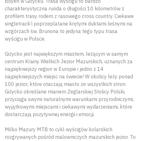
Boyen w Giżycku. Trasa wyścigu to bardzo
charakterystyczna runda o długości 10 kilometrów z
profilem trasy rodem z rasowego cross country. Ciekawe
singletrack’i poprzeplatane krętymi duktami leśnymi na
wzgórzach św. Brunona to jedyna tego typu trasa
wyścigu w Polsce.
Giżycko jest największym miastem, leżącym w samym
centrum Krainy Wielkich Jezior Mazurskich, uznanych za
najpiękniejszy region w Europie i jedno z 14
najpiękniejszych miejsc na świecie! W okolicy leży ponad
100 jezior, które otaczają miasto ze wszystkich stron.
Giżycko określane mianem Żeglarskiej Stolicy Polski,
przyciąga swymi naturalnymi warunkami przyrodniczymi,
wyjątkowymi miejscami i ciekawymi wydarzeniami, które
dostarczają pozytywnej energii i emocji.
Milko Mazury MTB to cykl wyścigów kolarskich
rozgrywanych pośród malowniczych mazurskich jezior. To