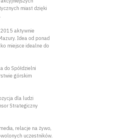
akcyjniejszych
tycznych miast dzięki
.
d 2015 aktywnie
Mazury. Idea od ponad
ako miejsce idealne do
 do Spółdzielni
rstwie górskim
zycja dla ludzi
nsor Strategiczny
edia, relacje na żywo,
dowolonych uczestników.