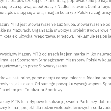
ym z etapów czekają unikalne trasy, poprowadzone po najatr
e się to za sprawą współpracy z Nadleśnictwami. Centra turys
rządów stają się areną zmagań kolarzy z Polski i z zagranicy
azury MTB jest Stowarzyszenie Luz Grupa. Stowarzyszenie o
skie na Mazurach. Organizacja stworzyła projekt #Rowerowe 
 Mikołajek, Giżycka, Węgorzewa, Mrągowa i reklamuje region j
yścigów Mazury MTB od trzech lat jest marka Milko należąca
Firma jest Sponsorem Strategicznym Mistrzostw Polski w kola
ganizowanych przez Stowarzyszenie.
Zdrowe, naturalne, pełne energii napoje mleczne. Idealna propo
słych, jaki i dzieci. Od samego początku wyścigi wspiera Spo
ścicielem jest Totalizator Sportowy.
ury MTB to nietypowe lokalizacje, świetni Partnerzy, dobre m
czny klimat, projekt dla rodzin wielopokoleniowych i setki za