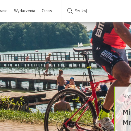
wnie
Wydarzenia
O nas
Mrą
10.
Mi
Mr