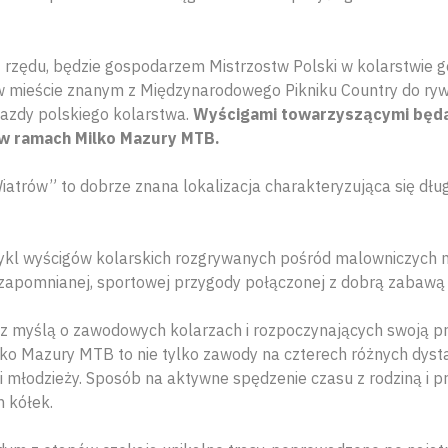
 rzędu, będzie gospodarzem Mistrzostw Polski w kolarstwie 
 mieście znanym z Międzynarodowego Pikniku Country do rywa
iazdy polskiego kolarstwa.
Wyścigami towarzyszącymi będą
w ramach Milko Mazury MTB.
iatrów” to dobrze znana lokalizacja charakteryzująca się dłu
kl wyścigów kolarskich rozgrywanych pośród malowniczych ma
ezapomnianej, sportowej przygody połączonej z dobrą zabawą i
 z myślą o zawodowych kolarzach i rozpoczynających swoją 
ko Mazury MTB to nie tylko zawody na czterech różnych dysta
i i młodzieży. Sposób na aktywne spędzenie czasu z rodziną i pr
h kółek.