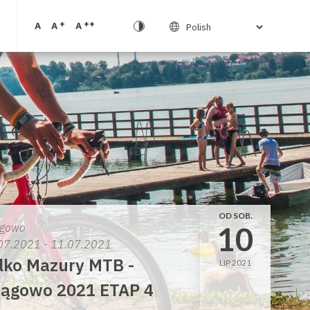
+
++
A
A
A
OD SOB.
10
gowo
07.2021 - 11.07.2021
lko Mazury MTB -
LIP 2021
ągowo 2021 ETAP 4