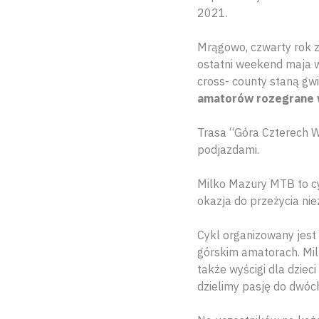
2021.
Mrągowo, czwarty rok z
ostatni weekend maja w
cross- county staną gw
amatorów rozegrane 
Trasa “Góra Czterech W
podjazdami.
Milko Mazury MTB to cy
okazja do przeżycia ni
Cykl organizowany jest
górskim amatorach. Mil
także wyścigi dla dziec
dzielimy pasję do dwóc