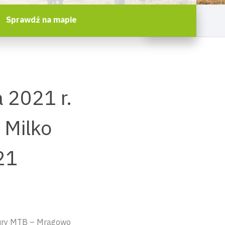
Sprawdź na mapie
 2021 r.
 Milko
021
zury MTB – Mrągowo