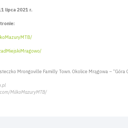
1 lipca 2021 r.
tronie:
lkoMazuryMTB/
adMiejskiMragowo/
teczko Mrongoville Familly Town. Okolice Mrągowa – “Góra 
.pl
B.com/MilkoMazuryMTB/