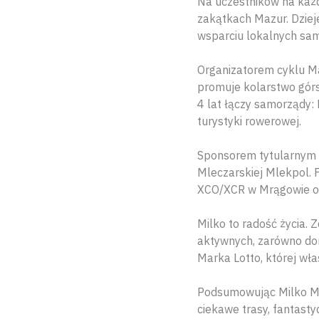
Na uczestników na każd
zakątkach Mazur. Dziej
wsparciu lokalnych samo
Organizatorem cyklu M
promuje kolarstwo gór
4 lat łączy samorządy:
turystyki rowerowej.
Sponsorem tytularnym w
Mleczarskiej Mlekpol. 
XCO/XCR w Mrągowie or
Milko to radość życia. 
aktywnych, zarówno doro
Marka Lotto, której wła
Podsumowując Milko Maz
ciekawe trasy, fantasty