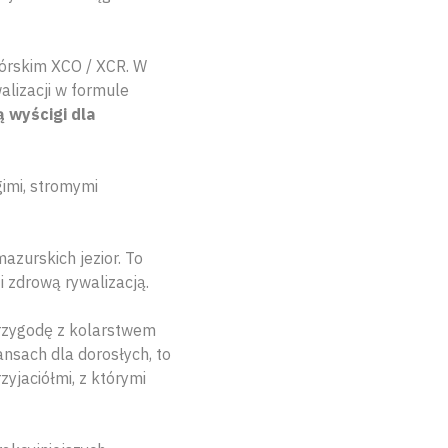
górskim XCO / XCR. W
lizacji w formule
 wyścigi dla
gimi, stromymi
zurskich jezior. To
 zdrową rywalizacją.
przygodę z kolarstwem
nsach dla dorosłych, to
zyjaciółmi, z którymi