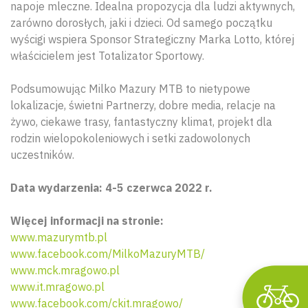
napoje mleczne. Idealna propozycja dla ludzi aktywnych,
zarówno dorosłych, jaki i dzieci. Od samego początku
wyścigi wspiera Sponsor Strategiczny Marka Lotto, której
właścicielem jest Totalizator Sportowy.
Podsumowując Milko Mazury MTB to nietypowe
lokalizacje, świetni Partnerzy, dobre media, relacje na
żywo, ciekawe trasy, fantastyczny klimat, projekt dla
rodzin wielopokoleniowych i setki zadowolonych
Wyszu
uczestników.
Data wydarzenia: 4-5 czerwca 2022 r.
Więcej informacji na stronie:
www.mazurymtb.pl
www.facebook.com/MilkoMazuryMTB/
www.mck.mragowo.pl
www.it.mragowo.pl
www.facebook.com/ckit.mragowo/