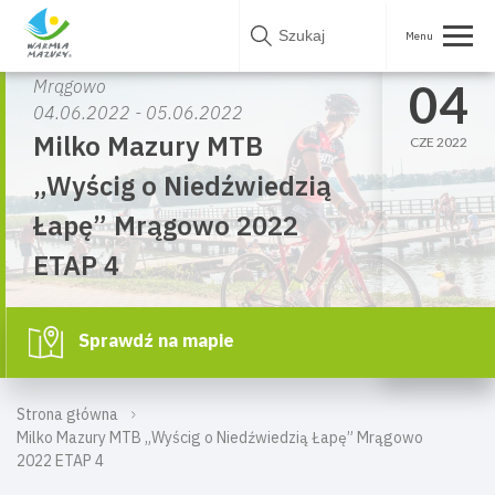
Skip
to
content
OD SOB.
04
Mrągowo
04.06.2022 - 05.06.2022
Milko Mazury MTB
CZE 2022
„Wyścig o Niedźwiedzią
Łapę” Mrągowo 2022
ETAP 4
Sprawdź na mapie
Strona główna
Milko Mazury MTB „Wyścig o Niedźwiedzią Łapę” Mrągowo
2022 ETAP 4