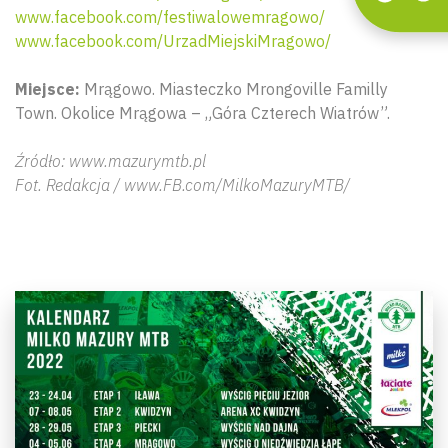
www.facebook.com/festiwalowemragowo/
www.facebook.com/UrzadMiejskiMragowo/
Miejsce:
Mrągowo. Miasteczko Mrongoville Familly
Town. Okolice Mrągowa – „Góra Czterech Wiatrów”.
Źródło: www.mazurymtb.pl
Fot. Redakcja / www.FB.com/MilkoMazuryMTB/