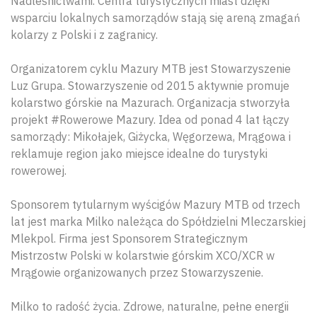
Nadleśnictwami. Centra turystycznych miast dzięki
wsparciu lokalnych samorządów stają się areną zmagań
kolarzy z Polski i z zagranicy.
Organizatorem cyklu Mazury MTB jest Stowarzyszenie
Luz Grupa. Stowarzyszenie od 2015 aktywnie promuje
kolarstwo górskie na Mazurach. Organizacja stworzyła
projekt #Rowerowe Mazury. Idea od ponad 4 lat łączy
samorządy: Mikołajek, Giżycka, Węgorzewa, Mrągowa i
reklamuje region jako miejsce idealne do turystyki
rowerowej.
Sponsorem tytularnym wyścigów Mazury MTB od trzech
lat jest marka Milko należąca do Spółdzielni Mleczarskiej
Mlekpol. Firma jest Sponsorem Strategicznym
Mistrzostw Polski w kolarstwie górskim XCO/XCR w
Mrągowie organizowanych przez Stowarzyszenie.
Milko to radość życia. Zdrowe, naturalne, pełne energii