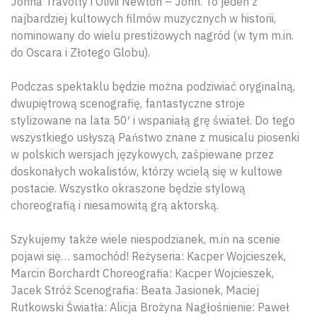
Johna Travolty i Olivii Newton – John. To jeden z
najbardziej kultowych filmów muzycznych w historii,
nominowany do wielu prestiżowych nagród (w tym m.in.
do Oscara i Złotego Globu).
Podczas spektaklu będzie można podziwiać oryginalną,
dwupiętrową scenografię, fantastyczne stroje
stylizowane na lata 50′ i wspaniałą grę świateł. Do tego
wszystkiego usłyszą Państwo znane z musicalu piosenki
w polskich wersjach językowych, zaśpiewane przez
doskonałych wokalistów, którzy wcielą się w kultowe
postacie. Wszystko okraszone będzie stylową
choreografią i niesamowitą grą aktorską.
Szykujemy także wiele niespodzianek, m.in na scenie
pojawi się… samochód! Reżyseria: Kacper Wojcieszek,
Marcin Borchardt Choreografia: Kacper Wojcieszek,
Jacek Stróż Scenografia: Beata Jasionek, Maciej
Rutkowski Światła: Alicja Brożyna Nagłośnienie: Paweł