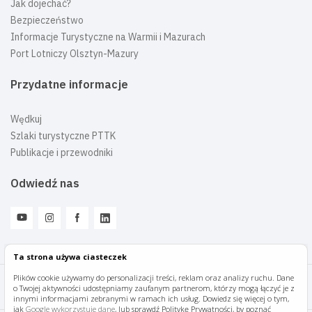
Jak dojechać?
Bezpieczeństwo
Informacje Turystyczne na Warmii i Mazurach
Port Lotniczy Olsztyn-Mazury
Przydatne informacje
Wędkuj
Szlaki turystyczne PTTK
Publikacje i przewodniki
Odwiedź nas
Ta strona używa ciasteczek
Plików cookie używamy do personalizacji treści, reklam oraz analizy ruchu. Dane
o Twojej aktywności udostępniamy zaufanym partnerom, którzy mogą łączyć je z
Mazury Travel © 2026
innymi informacjami zebranymi w ramach ich usług. Dowiedz się więcej o tym,
jak
Google wykorzystuje dane
, lub sprawdź Politykę Prywatności, by poznać