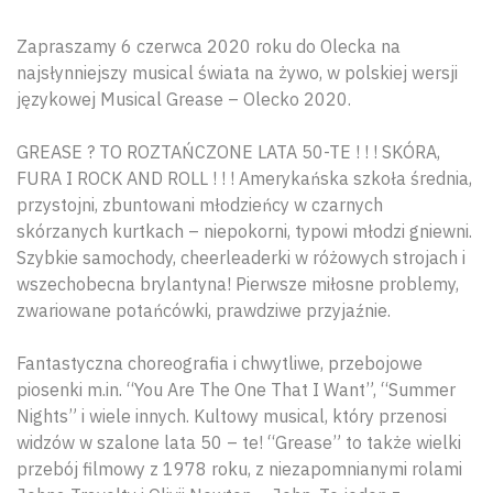
Zapraszamy 6 czerwca 2020 roku do Olecka na
najsłynniejszy musical świata na żywo, w polskiej wersji
językowej Musical Grease – Olecko 2020.
GREASE ? TO ROZTAŃCZONE LATA 50-TE ! ! ! SKÓRA,
FURA I ROCK AND ROLL ! ! ! Amerykańska szkoła średnia,
przystojni, zbuntowani młodzieńcy w czarnych
skórzanych kurtkach – niepokorni, typowi młodzi gniewni.
Szybkie samochody, cheerleaderki w różowych strojach i
wszechobecna brylantyna! Pierwsze miłosne problemy,
zwariowane potańcówki, prawdziwe przyjaźnie.
Fantastyczna choreografia i chwytliwe, przebojowe
piosenki m.in. “You Are The One That I Want”, “Summer
Nights” i wiele innych. Kultowy musical, który przenosi
widzów w szalone lata 50 – te! “Grease” to także wielki
przebój filmowy z 1978 roku, z niezapomnianymi rolami