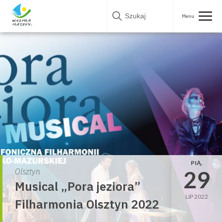
Skip
to
content
PIĄ.
29
Olsztyn
Musical „Pora jeziora”
LIP 2022
Filharmonia Olsztyn 2022