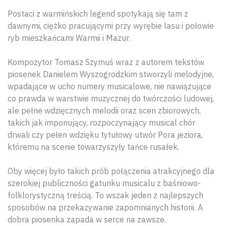
Postaci z warmińskich legend spotykają się tam z
dawnymi, ciężko pracującymi przy wyrębie lasu i połowie
ryb mieszkańcami Warmii i Mazur.
Kompozytor Tomasz Szymuś wraz z autorem tekstów
piosenek Danielem Wyszogrodzkim stworzyli melodyjne,
wpadające w ucho numery musicalowe, nie nawiązujące
co prawda w warstwie muzycznej do twórczości ludowej,
ale pełne wdzięcznych melodii oraz scen zbiorowych,
takich jak imponujący, rozpoczynający musical chór
drwali czy pełen wdzięku tytułowy utwór Pora jeziora,
któremu na scenie towarzyszyły tańce rusałek.
Oby więcej było takich prób połączenia atrakcyjnego dla
szerokiej publiczności gatunku musicalu z baśniowo-
folklorystyczną treścią. To wszak jeden z najlepszych
sposobów na przekazywanie zapomnianych historii. A
dobra piosenka zapada w serce na zawsze.