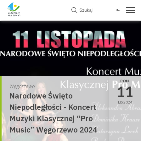
Skip
to
content
PON.
11
Węgorzewo
Narodowe Święto
LIS 2024
Niepodległości - Koncert
Muzyki Klasycznej “Pro
Music” Węgorzewo 2024