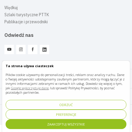
Wędkuj
Szlaki turystyczne PTTK
Publikacje i przewodniki
Odwiedź nas
Ta strona używa ciasteczek
Plików cookie używamy do personalizacji treści, reklam oraz analizy ruchu. Dane
o Twojej aktywności udostępniamy zaufanym partnerom, którzy mogą łączyć je z
Mazury Travel © 2026
innymi informacjami zebranymi w ramach ich usług. Dowiedz się więcej o tym,
jak
Google wykorzystuje dane
, lub sprawdź Politykę Prywatności, by poznać
pozostałych partnerów.
Polityka prywatności
ODRZUĆ
Pomoc i kontakt
PREFERENCJE
ZAAKCEPTUJ WSZYSTKIE