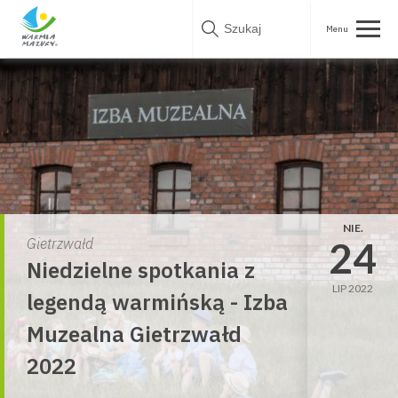
Skip
to
content
NIE.
24
Gietrzwałd
Niedzielne spotkania z
LIP 2022
legendą warmińską - Izba
Muzealna Gietrzwałd
2022