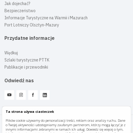
Jak dojechać?
Bezpieczeństwo
Informacje Turystyczne na Warmii i Mazurach
Port Lotniczy Olsztyn-Mazury
Przydatne informacje
Wędkuj
Szlaki turystyczne PTTK
Publikacje i przewodniki
Odwiedź nas
Ta strona używa ciasteczek
Plików cookie używamy do personalizacji treści, reklam oraz analizy ruchu. Dane
o Twojej aktywności udostępniamy zaufanym partnerom, którzy mogą łączyć je z
Mazury Travel © 2026
innymi informacjami zebranymi w ramach ich usług. Dowiedz się więcej o tym,