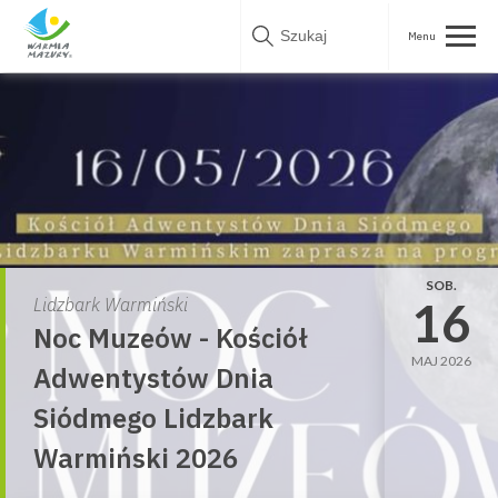
Skip
to
content
SOB.
16
Lidzbark Warmiński
Noc Muzeów - Kościół
MAJ 2026
Adwentystów Dnia
Siódmego Lidzbark
Warmiński 2026