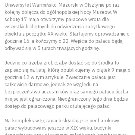
Uniwersytet Warmińsko-Mazurski w Olsztynie po raz
kolejny dołącza do ogólnopolskiej Nocy Muzeów. W
sobotę 17 maja otworzymy pałacowe wrota dla
wszystkich chętnych do odwiedzenia zabytkowego
obiektu z początku XX wieku. Startujemy oprowadzanie o
godzinie 16, a kończymy o 22. Wejścia do pałacu będą
odbywać się w 5 turach trwających godzinę.
Jedyne co trzeba zrobić, aby dostać się do środka to
zapisać się na listę, którą opublikujemy w piątek 9 maja o
godzinie 12 w tym artykule. Zwiedzanie pałacu jest
całkowicie darmowe, jednak ze względu na
bezpieczeństwo uczestników oraz samego pałacu liczba
miejsc jest ograniczona. Nieograniczony tego dnia będzie
dostęp do pałacowego parku otulającego pałac.
Na kompleks w Łężanach składają się neobarokowy
pałac wybudowany jeszcze w XIX wieku, budynki
gospodarcze oraz otaczający całość park krajobrazowy.