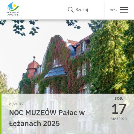
Skip
to
content
SOB.
17
Łężany
NOC MUZEÓW Pałac w
MAJ 2025
Łężanach 2025