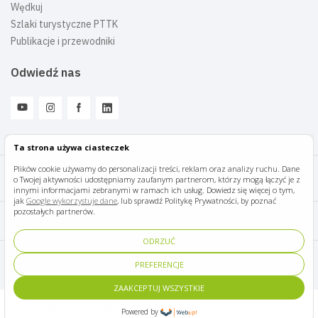
Wędkuj
Szlaki turystyczne PTTK
Publikacje i przewodniki
Odwiedź nas
Ta strona używa ciasteczek
Plików cookie używamy do personalizacji treści, reklam oraz analizy ruchu. Dane
o Twojej aktywności udostępniamy zaufanym partnerom, którzy mogą łączyć je z
Mazury Travel © 2026
innymi informacjami zebranymi w ramach ich usług. Dowiedz się więcej o tym,
jak
Google wykorzystuje dane
, lub sprawdź Politykę Prywatności, by poznać
pozostałych partnerów.
Polityka prywatności
ODRZUĆ
Pomoc i kontakt
PREFERENCJE
ZAAKCEPTUJ WSZYSTKIE
Designed by Panda Marketing
Implemented by Ideative
Powered by