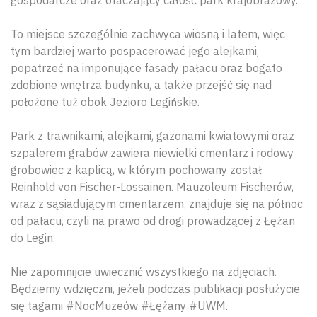
To miejsce szczególnie zachwyca wiosną i latem, więc
tym bardziej warto pospacerować jego alejkami,
popatrzeć na imponujące fasady pałacu oraz bogato
zdobione wnętrza budynku, a także przejść się nad
położone tuż obok Jezioro Legińskie.
Park z trawnikami, alejkami, gazonami kwiatowymi oraz
szpalerem grabów zawiera niewielki cmentarz i rodowy
grobowiec z kaplicą, w którym pochowany został
Reinhold von Fischer-Lossainen. Mauzoleum Fischerów,
wraz z sąsiadującym cmentarzem, znajduje się na północ
od pałacu, czyli na prawo od drogi prowadzącej z Łężan
do Legin.
Nie zapomnijcie uwiecznić wszystkiego na zdjęciach.
Będziemy wdzięczni, jeżeli podczas publikacji posłużycie
się tagami #NocMuzeów #Łężany #UWM.