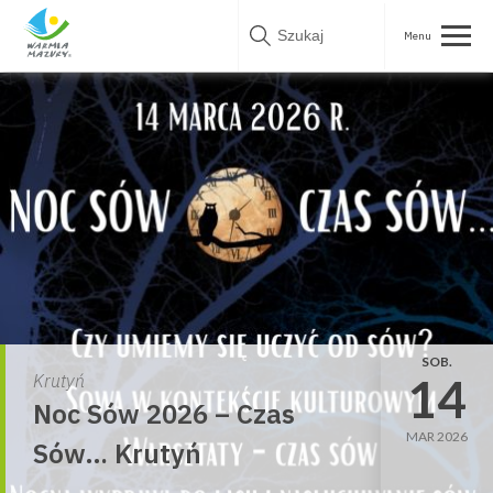
Skip
to
content
SOB.
14
Krutyń
Noc Sów 2026 – Czas
MAR 2026
Sów… Krutyń