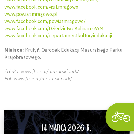
www.facebook.com/visit.mragowo
www.powiat.mragowo.pl
www.facebook.com/powiatmragowo/
www.facebook.com/DziedzictwoKulinarneWM
www.facebook.com/departamentkulturyiedukacji
Miejsce:
Krutyń. Ośrodek Edukacji Mazurskiego Parku
Wyszu
Krajobrazowego.
Źródło: www.fb.com/mazurskipark/
Fot. www.fb.com/mazurskipark/