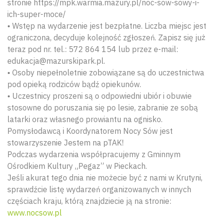
stronie https://mpk.warmia.mazury.pl/noc-sow-sowy-i-
ich-super-moce/
• Wstęp na wydarzenie jest bezpłatne. Liczba miejsc jest
ograniczona, decyduje kolejność zgłoszeń. Zapisz się już
teraz pod nr. tel.: 572 864 154 lub przez e-mail:
edukacja@mazurskipark.pl.
• Osoby niepełnoletnie zobowiązane są do uczestnictwa
pod opieką rodziców bądź opiekunów.
• Uczestnicy proszeni są o odpowiedni ubiór i obuwie
stosowne do poruszania się po lesie, zabranie ze sobą
latarki oraz własnego prowiantu na ognisko.
Pomysłodawcą i Koordynatorem Nocy Sów jest
stowarzyszenie Jestem na pTAK!
Podczas wydarzenia współpracujemy z Gminnym
Ośrodkiem Kultury „Pegaz” w Pieckach.
Jeśli akurat tego dnia nie możecie być z nami w Krutyni,
sprawdźcie listę wydarzeń organizowanych w innych
częściach kraju, którą znajdziecie ją na stronie:
www.nocsow.pl