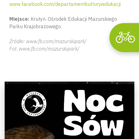
www.facebook.com/departamentkulturyiedukacji
Miejsce:
Krutyń. Ośrodek Edukacji Mazurskiego
Parku Krajobrazowego.
Źródło: www.fb.com/mazurskipark/
Fot. www.fb.com/mazurskipark/