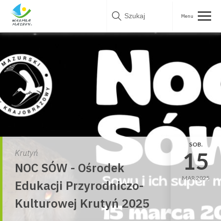
Skip
to
content
SOB.
15
Krutyń
NOC SÓW - Ośrodek
MAR 2025
Edukacji Przyrodniczo-
Kulturowej Krutyń 2025