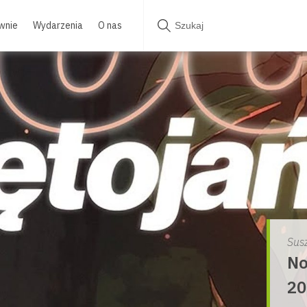
wnie
Wydarzenia
O nas
Sus
No
20