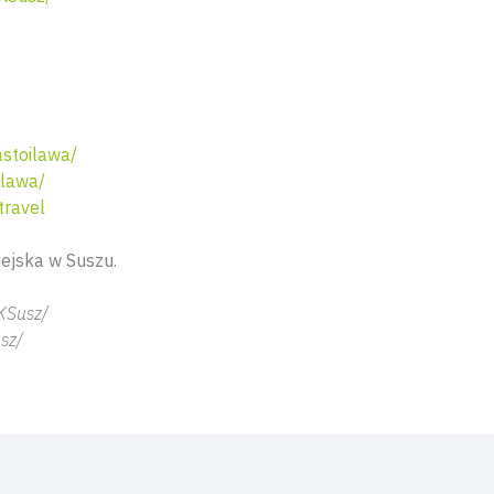
stoilawa/
ilawa/
travel
ejska w Suszu.
KSusz/
sz/