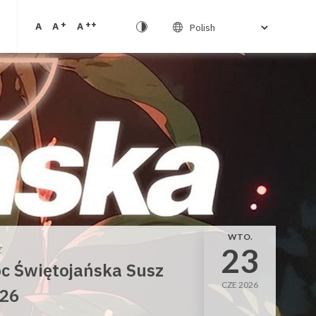
+
++
A
A
A
WTO.
23
z
c Świętojańska Susz
CZE 2026
26