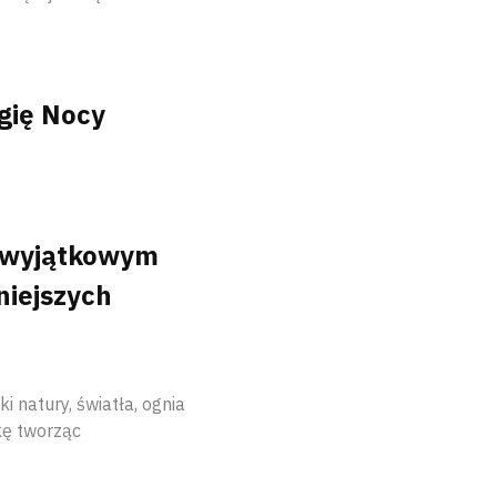
gię Nocy
 wyjątkowym
niejszych
 natury, światła, ognia
kę tworząc