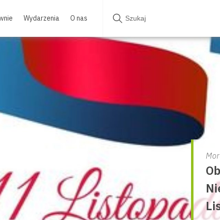
wnie
Wydarzenia
O nas
Mor
Ob
Ni
Li