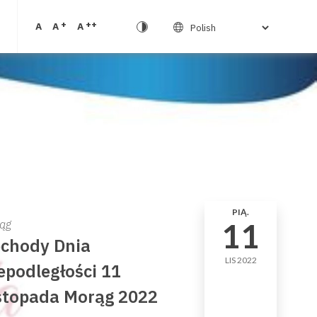
+
++
A
A
A
PIĄ.
11
ąg
chody Dnia
LIS 2022
epodległości 11
stopada Morąg 2022