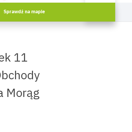
Sprawdź na mapie
ek 11
 Obchody
da Morąg