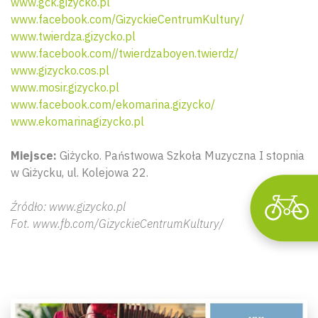
www.gck.gizycko.pl
www.facebook.com/GizyckieCentrumKultury/
www.twierdza.gizycko.pl
www.facebook.com//twierdzaboyen.twierdz/
Wyszu
www.gizycko.cos.pl
www.mosir.gizycko.pl
www.facebook.com/ekomarina.gizycko/
www.ekomarinagizycko.pl
Miejsce:
Giżycko. Państwowa Szkoła Muzyczna I stopnia
w Giżycku, ul. Kolejowa 22.
Źródło: www.gizycko.pl
Fot. www.fb.com/GizyckieCentrumKultury/