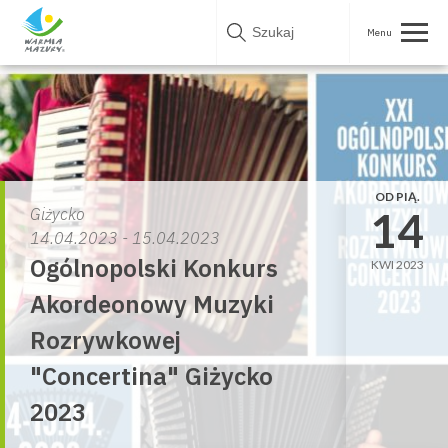
Skip
to
content
OD PIĄ.
14
Giżycko
14.04.2023 - 15.04.2023
Ogólnopolski Konkurs
KWI 2023
Akordeonowy Muzyki
Rozrywkowej
"Concertina" Giżycko
2023