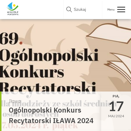
Skip
to
content
PIĄ.
17
Iława
Ogólnopolski Konkurs
MAJ 2024
Recytatorski IŁAWA 2024