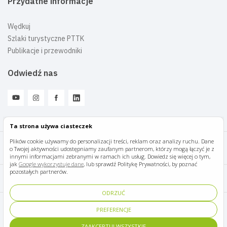
Przydatne informacje
Wędkuj
Szlaki turystyczne PTTK
Publikacje i przewodniki
Odwiedź nas
Ta strona używa ciasteczek
Plików cookie używamy do personalizacji treści, reklam oraz analizy ruchu. Dane
o Twojej aktywności udostępniamy zaufanym partnerom, którzy mogą łączyć je z
Mazury Travel © 2026
innymi informacjami zebranymi w ramach ich usług. Dowiedz się więcej o tym,
jak
Google wykorzystuje dane
, lub sprawdź Politykę Prywatności, by poznać
pozostałych partnerów.
Polityka prywatności
ODRZUĆ
Pomoc i kontakt
PREFERENCJE
ZAAKCEPTUJ WSZYSTKIE