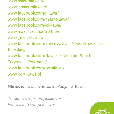
www.miastoilawa.pl
www.it.miastoilawa.pl
www.facebook.com/itilawa/
www.facebook.com/miastoilawa/
www.facebook.com/ickilawa/
www.mazuryzachodnie.travel
www.gmina-ilawa.pl
www.facebook.com/Towarzystwo-Miłośników-Ziemi-
Iławskiej/
www.facebook.com/Iławskie-Centrum-Sportu-
Turystyki-i-Rekreacji/
Wyszu
www.facebook.com/portilawa/
www.port-ilawa.pl
Miejsce:
Iława. Kinoteatr „Pasja” w Iławie.
Źródło: www.fb.com/ickilawa/
Fot. www.fb.com/ickilawa/