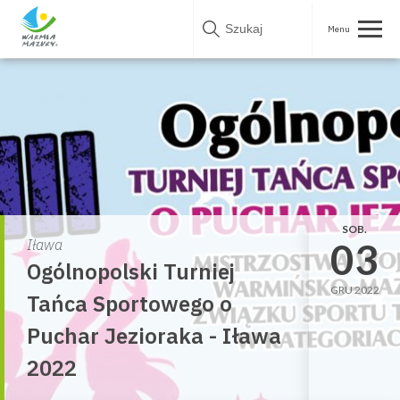
Skip
to
content
SOB.
03
Iława
Ogólnopolski Turniej
GRU 2022
Tańca Sportowego o
Puchar Jezioraka - Iława
2022