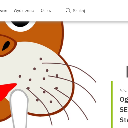
wnie
Wydarzenia
O nas
Star
Og
S
St