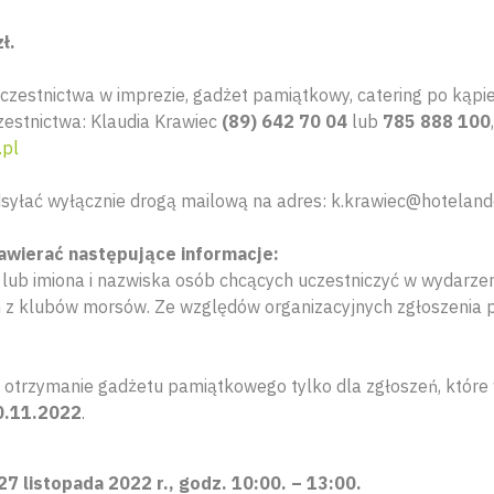
ł.
czestnictwa w imprezie, gadżet pamiątkowy, catering po kąpiel
zestnictwa: Klaudia Krawiec
(89) 642 70 04
lub
785 888 100
.pl
syłać wyłącznie drogą mailową na adres: k.krawiec@hotelande
awierać następujące informacje:
ub imiona i nazwiska osób chcących uczestniczyć w wydarzen
 z klubów morsów. Ze względów organizacyjnych zgłoszenia
 otrzymanie gadżetu pamiątkowego tylko dla zgłoszeń, które
0.11.2022
.
7 listopada 2022 r., godz. 10:00. – 13:00.