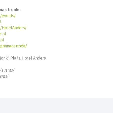
na stronie:
/events/
l
/HotelAnders/
a.pl
pl
gminaostroda/
onki. Plaża Hotel Anders.
/events/
ents/