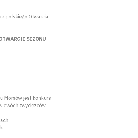
lnopolskiego Otwarcia
E OTWARCIE SEZONU
u Morsów jest konkurs
ów dwóch zwycięzców.
kach
h.