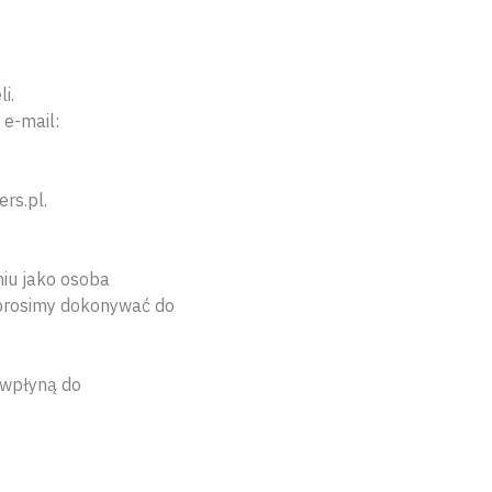
i.
, e-mail:
rs.pl.
iu jako osoba
 prosimy dokonywać do
 wpłyną do