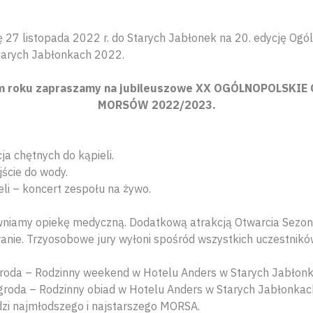
 27 listopada 2022 r. do Starych Jabłonek na 20. edycję Ogó
rych Jabłonkach 2022.
 tym roku zapraszamy na jubileuszowe XX OGÓLNOPOLSKI
MORSÓW 2022/2023.
ja chętnych do kąpieli.
ście do wody.
eli – koncert zespołu na żywo.
niamy opiekę medyczną. Dodatkową atrakcją Otwarcia Sezon
anie. Trzyosobowe jury wyłoni spośród wszystkich uczestnik
agroda – Rodzinny weekend w Hotelu Anders w Starych Jabłon
agroda – Rodzinny obiad w Hotelu Anders w Starych Jabłonkac
zi najmłodszego i najstarszego MORSA.