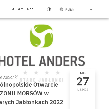
+
++
A
A
A
NIE.
27
e Jabłonki
ólnopolskie Otwarcie
LIS 2022
EZONU MORSÓW w
arych Jabłonkach 2022