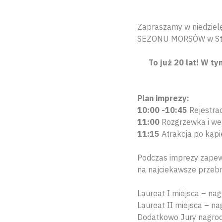
Zapraszamy w niedzielę
SEZONU MORSÓW w Sta
To już 20 lat! W
Plan imprezy:
10:00 -10:45
Rejestrac
11:00
Rozgrzewka i wej
11:15
Atrakcja po kąpi
Podczas imprezy zapew
na najciekawsze przebr
Laureat I miejsca – n
Laureat II miejsca – n
Dodatkowo Jury nagrod