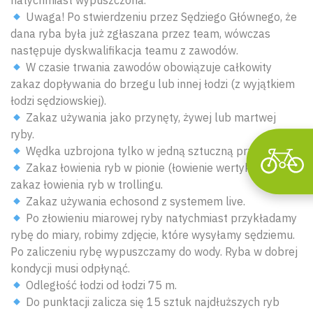
Uwaga! Po stwierdzeniu przez Sędziego Głównego, że
dana ryba była już zgłaszana przez team, wówczas
następuje dyskwalifikacja teamu z zawodów.
W czasie trwania zawodów obowiązuje całkowity
zakaz dopływania do brzegu lub innej łodzi (z wyjątkiem
łodzi sędziowskiej).
Zakaz używania jako przynęty, żywej lub martwej
ryby.
Wędka uzbrojona tylko w jedną sztuczną przynętę.
Zakaz łowienia ryb w pionie (łowienie wertykalne) oraz
zakaz łowienia ryb w trollingu.
Zakaz używania echosond z systemem live.
Po złowieniu miarowej ryby natychmiast przykładamy
rybę do miary, robimy zdjęcie, które wysyłamy sędziemu.
Po zaliczeniu rybę wypuszczamy do wody. Ryba w dobrej
kondycji musi odpłynąć.
Odległość łodzi od łodzi 75 m.
Do punktacji zalicza się 15 sztuk najdłuższych ryb