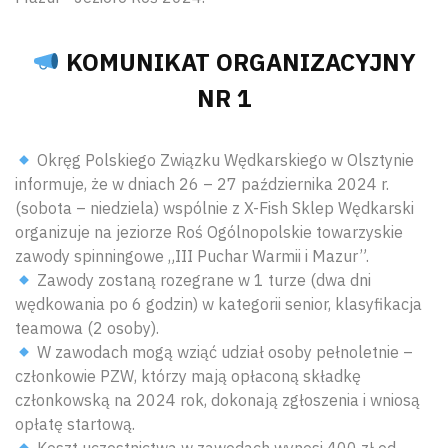
KOMUNIKAT ORGANIZACYJNY
NR 1
Okręg Polskiego Związku Wędkarskiego w Olsztynie
informuje, że w dniach 26 – 27 października 2024 r.
(sobota – niedziela) wspólnie z X-Fish Sklep Wędkarski
organizuje na jeziorze Roś Ogólnopolskie towarzyskie
zawody spinningowe „III Puchar Warmii i Mazur”.
Zawody zostaną rozegrane w 1 turze (dwa dni
wędkowania po 6 godzin) w kategorii senior, klasyfikacja
teamowa (2 osoby).
W zawodach mogą wziąć udział osoby pełnoletnie –
członkowie PZW, którzy mają opłaconą składkę
członkowską na 2024 rok, dokonają zgłoszenia i wniosą
opłatę startową.
Koszt uczestnictwa w zawodach wynosi 400 zł od