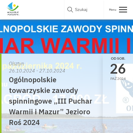
Skip
to
content
OD SOB.
26
Olsztyn
26.10.2024 - 27.10.2024
Ogólnopolskie
PAŹ 2024
towarzyskie zawody
spinningowe „III Puchar
Warmii i Mazur” Jezioro
Roś 2024