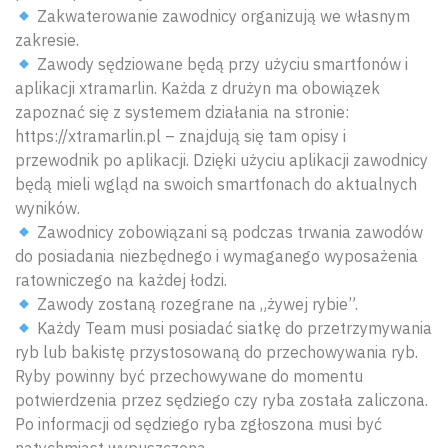
Zakwaterowanie zawodnicy organizują we własnym
zakresie.
Zawody sędziowane będą przy użyciu smartfonów i
aplikacji xtramarlin. Każda z drużyn ma obowiązek
zapoznać się z systemem działania na stronie:
https://xtramarlin.pl – znajdują się tam opisy i
przewodnik po aplikacji. Dzięki użyciu aplikacji zawodnicy
będą mieli wgląd na swoich smartfonach do aktualnych
wyników.
Zawodnicy zobowiązani są podczas trwania zawodów
do posiadania niezbędnego i wymaganego wyposażenia
ratowniczego na każdej łodzi.
Zawody zostaną rozegrane na „żywej rybie”.
Każdy Team musi posiadać siatkę do przetrzymywania
ryb lub bakistę przystosowaną do przechowywania ryb.
Ryby powinny być przechowywane do momentu
potwierdzenia przez sędziego czy ryba została zaliczona.
Po informacji od sędziego ryba zgłoszona musi być
Wyszu
natychmiast wypuszczona.