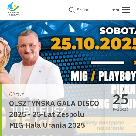
Skip
to
content
SOB.
25
Olsztyn
OLSZTYŃSKA GALA DISCO
PAŹ 2025
2025 - 25-Lat Zespołu
MIG Hala Urania 2025