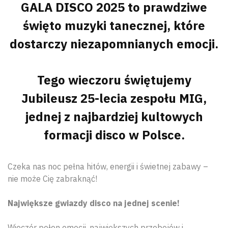
GALA DISCO 2025 to prawdziwe
święto muzyki tanecznej, które
dostarczy niezapomnianych emocji.
Tego wieczoru świętujemy
Jubileusz 25-lecia zespołu MIG,
jednej z najbardziej kultowych
formacji disco w Polsce.
Czeka nas noc pełna hitów, energii i świetnej zabawy –
nie może Cię zabraknąć!
Największe gwiazdy disco na jednej scenie!
Wieczór pełen emocji, największych przebojów i