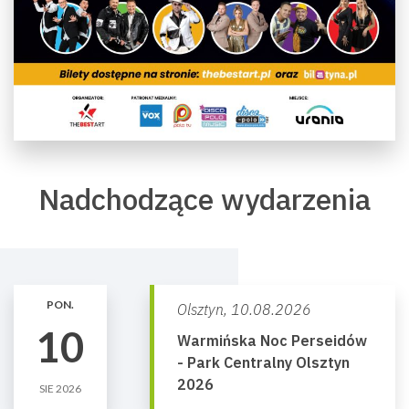
Nadchodzące wydarzenia
PON.
Olsztyn,
10.08.2026
10
Warmińska Noc Perseidów
- Park Centralny Olsztyn
2026
SIE 2026