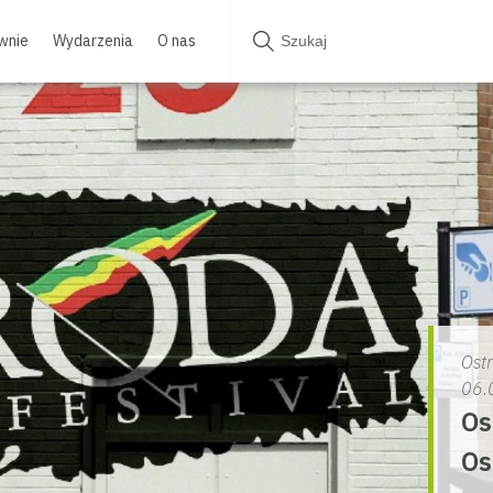
wnie
Wydarzenia
O nas
Ost
06.
Os
Os