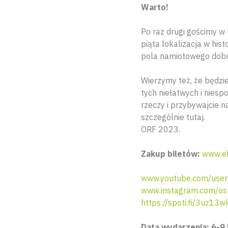
Warto!
Po raz drugi gościmy w
piąta lokalizacja w hist
pola namiotowego dobrz
Wierzymy też, że będzie
tych niełatwych i nies
rzeczy i przybywajcie n
szczególnie tutaj.
ORF 2023.
Zakup biletów:
www.eb
www.youtube.com/user/
www.instagram.com/ost
https://spoti.fi/3uz13w
Data wydarzenia: 6-9 