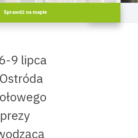
Sprawdź na mapie
6-9 lipca
 Ostróda
zołowego
mprezy
ywodzącą