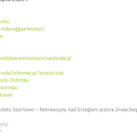
nts/
odareggaefestival/
om
odzkiecentrumsportuirekreacji/
oda.Informacja.Turystyczna
sto-Ostróda/
ostroda/
travel
leks Sportowo – Rekreacyjny nad brzegiem jeziora Drwęckiego
nts/
/