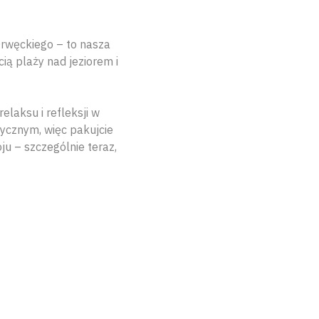
Drwęckiego – to nasza
cią plaży nad jeziorem i
elaksu i refleksji w
ycznym, więc pakujcie
ju – szczególnie teraz,