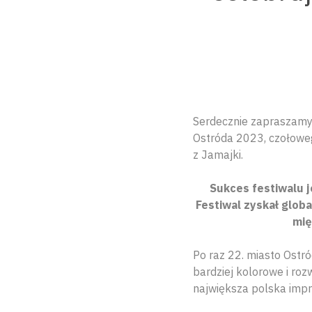
Serdecznie zapraszamy 
Ostróda 2023, czołoweg
z Jamajki.
Sukces festiwalu j
Festiwal zyskał glob
mię
Po raz 22. miasto Ostr
bardziej kolorowe i r
największa polska impr