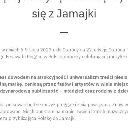
się z Jamajki
w dniach 6-9 lipca 2023 r. do Ostródy na 22. edycję Ostróda 
o Festiwalu Reggae w Polsce, imprezy celebrującej muzykę i
est dowodem na atrakcyjność i uniwersalizm treści niesi
alną markę, cenioną przez fanów i artystów w wielu miejsc
dzynarodową publiczność – młodzież oraz rodziny z dzie
óda pulsować będzie muzyką reggae i z nią powiązaną. Znów ws
ozwibrowane. Niech punktem na mapie Twoich letnich muzyczn
eza przybliżająca Polskę do Jamajki.