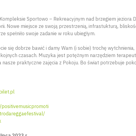
 Kompleksie Sportowo – Rekreacyjnym nad brzegiem jeziora 
orii. Nowe miejsce ze swoją przestrzenią, infrastukturą, bliskoś
e spełniło swoje zadanie w roku ubiegłym.
cie się dobrze bawić i damy Wam (i sobie) trochę wytchnienia, r
pokojnych czasach. Muzyka jest potężnym narzędziem terapeut
a nasze praktyczne zajęcia z Pokoju. Bo świat potrzebuje poko
ilet.pl
positivemusicpromoti
rodareggaefestival/
k
lipca 2023 r.