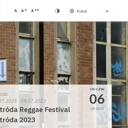
+
++
A
A
A
OD CZW.
06
róda
07.2023 - 09.07.2023
tróda Reggae Festival
LIP 2023
tróda 2023