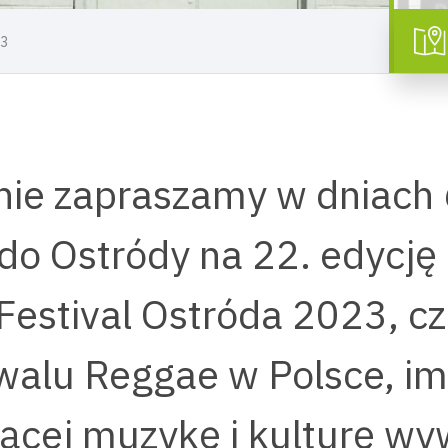
23
ie zapraszamy w dniach 
 do Ostródy na 22. edycję
Festival Ostróda 2023, c
walu Reggae w Polsce, i
jącej muzykę i kulturę w