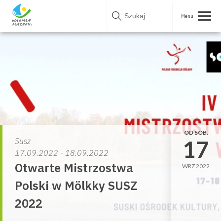
Skip
to
content
OD SOB.
17
Susz
17.09.2022 - 18.09.2022
Otwarte Mistrzostwa
WRZ 2022
Polski w Mölkky SUSZ
2022