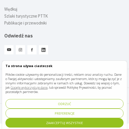
Wędkuj
Szlaki turystyczne PTTK
Publikacje i przewodniki
Odwiedź nas
Ta strona używa ciasteczek
Plików cookie używamy do personalizacji treści, reklam oraz analizy ruchu. Dane
o Twojej aktywności udostępniamy zaufanym partnerom, którzy mogą łączyć je z
Mazury Travel © 2026
innymi informacjami zebranymi w ramach ich usług. Dowiedz się więcej o tym,
jak
Google wykorzystuje dane
, lub sprawdź Politykę Prywatności, by poznać
pozostałych partnerów.
Polityka prywatności
ODRZUĆ
Pomoc i kontakt
PREFERENCJE
ZAAKCEPTUJ WSZYSTKIE