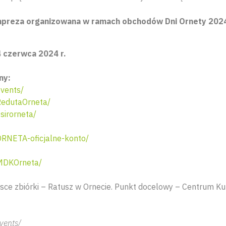
preza organizowana w ramach obchodów Dni Ornety 20
 czerwca 2024 r.
ny:
vents/
edutaOrneta/
irorneta/
RNETA-oficjalne-konto/
MDKOrneta/
sce zbiórki – Ratusz w Ornecie. Punkt docelowy – Centrum Kult
vents/