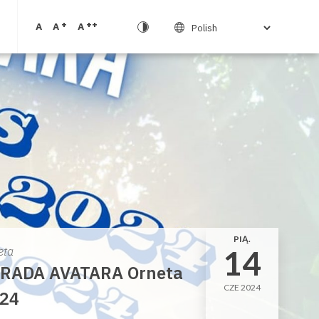
+
++
A
A
A
PIĄ.
14
eta
RADA AVATARA Orneta
CZE 2024
24