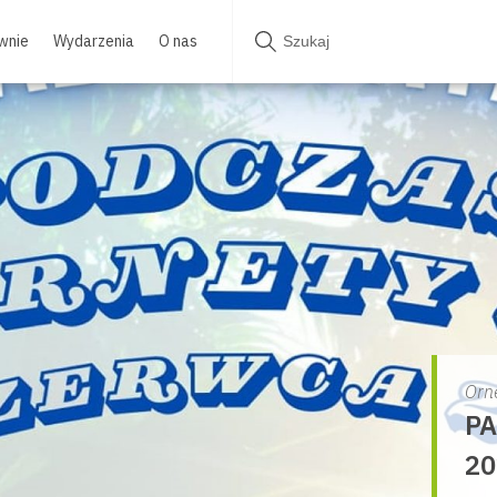
wnie
Wydarzenia
O nas
Orn
PA
20