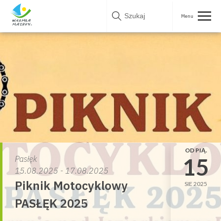
Skip
to
content
OD PIĄ.
15
Pasłęk
15.08.2025 - 17.08.2025
Piknik Motocyklowy
SIE 2025
PASŁĘK 2025