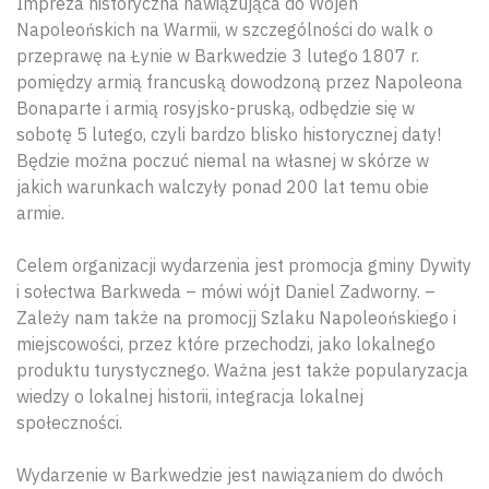
Impreza historyczna nawiązująca do Wojen
Napoleońskich na Warmii, w szczególności do walk o
przeprawę na Łynie w Barkwedzie 3 lutego 1807 r.
pomiędzy armią francuską dowodzoną przez Napoleona
Bonaparte i armią rosyjsko-pruską, odbędzie się w
sobotę 5 lutego, czyli bardzo blisko historycznej daty!
Będzie można poczuć niemal na własnej w skórze w
jakich warunkach walczyły ponad 200 lat temu obie
armie.
Celem organizacji wydarzenia jest promocja gminy Dywity
i sołectwa Barkweda – mówi wójt Daniel Zadworny. –
Zależy nam także na promocjj Szlaku Napoleońskiego i
miejscowości, przez które przechodzi, jako lokalnego
produktu turystycznego. Ważna jest także popularyzacja
wiedzy o lokalnej historii, integracja lokalnej
społeczności.
Wydarzenie w Barkwedzie jest nawiązaniem do dwóch