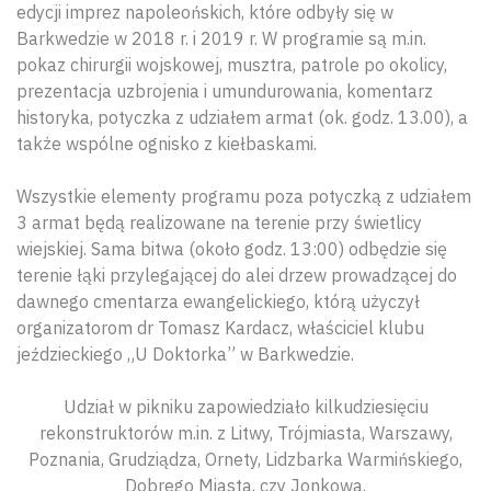
edycji imprez napoleońskich, które odbyły się w
Barkwedzie w 2018 r. i 2019 r. W programie są m.in.
pokaz chirurgii wojskowej, musztra, patrole po okolicy,
prezentacja uzbrojenia i umundurowania, komentarz
historyka, potyczka z udziałem armat (ok. godz. 13.00), a
także wspólne ognisko z kiełbaskami.
Wszystkie elementy programu poza potyczką z udziałem
3 armat będą realizowane na terenie przy świetlicy
wiejskiej. Sama bitwa (około godz. 13:00) odbędzie się
terenie łąki przylegającej do alei drzew prowadzącej do
dawnego cmentarza ewangelickiego, którą użyczył
organizatorom dr Tomasz Kardacz, właściciel klubu
jeździeckiego „U Doktorka” w Barkwedzie.
Udział w pikniku zapowiedziało kilkudziesięciu
rekonstruktorów m.in. z Litwy, Trójmiasta, Warszawy,
Poznania, Grudziądza, Ornety, Lidzbarka Warmińskiego,
Dobrego Miasta, czy Jonkowa.