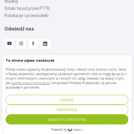
Wędkuj
Szlaki turystyczne PTTK
Publikacje i przewodniki
Odwiedź nas
Ta strona używa ciasteczek
Plików cookie używamy do personalizacji treści, reklam oraz analizy ruchu. Dane
o Twojej aktywności udostępniamy zaufanym partnerom, którzy mogą łączyć je z
Mazury Travel © 2026
innymi informacjami zebranymi w ramach ich usług. Dowiedz się więcej o tym,
jak
Google wykorzystuje dane
, lub sprawdź Politykę Prywatności, by poznać
pozostałych partnerów.
Polityka prywatności
ODRZUĆ
Pomoc i kontakt
PREFERENCJE
ZAAKCEPTUJ WSZYSTKIE
Designed by Panda Marketing
Implemented by Ideative
Powered by