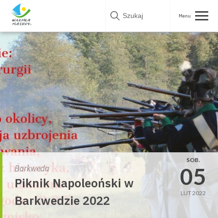
Skip
to
content
SOB.
05
Barkweda
Piknik Napoleoński w
LUT 2022
Barkwedzie 2022