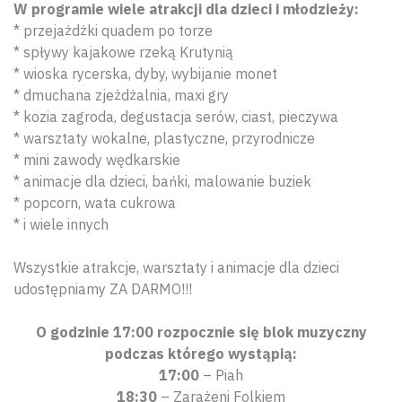
W programie wiele atrakcji dla dzieci i młodzieży:
* przejażdżki quadem po torze
* spływy kajakowe rzeką Krutynią
* wioska rycerska, dyby, wybijanie monet
* dmuchana zjeżdżalnia, maxi gry
* kozia zagroda, degustacja serów, ciast, pieczywa
* warsztaty wokalne, plastyczne, przyrodnicze
* mini zawody wędkarskie
* animacje dla dzieci, bańki, malowanie buziek
* popcorn, wata cukrowa
* i wiele innych
Wszystkie atrakcje, warsztaty i animacje dla dzieci
udostępniamy ZA DARMO!!!
O godzinie 17:00 rozpocznie się blok muzyczny
podczas którego wystąpią:
17:00
– Piah
18:30
– Zarażeni Folkiem