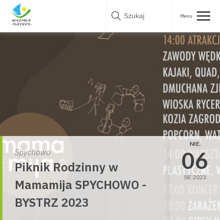
Skip
to
content
NIE.
06
Spychowo
Piknik Rodzinny w
SIE 2023
Mamamija SPYCHOWO -
BYSTRZ 2023