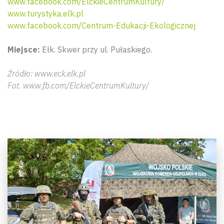
www.facebook.com/ElckieCentrumKultury/
www.turystyka.elk.pl
www.facebook.com/Centrum-Edukacji-Ekologicznej
Miejsce:
Ełk. Skwer przy ul. Pułaskiego.
Źródło: www.eck.elk.pl
Fot. www.fb.com/ElckieCentrumKultury/
Wyszu