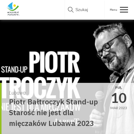
Skip
to
content
PIĄ.
10
Lubawa
Piotr Bałtroczyk Stand-up
MAR 2023
Starość nie jest dla
mięczaków Lubawa 2023