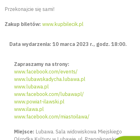
Przekonajcie się sami!
Zakup biletów:
www.kupbilecik.pl
Data wydarzenia: 10 marca 2023 r., godz. 18:00.
Zapraszamy na strony:
www.facebook.com/events/
www.lubawskadycha.lubawa.pl
www.lubawa.pl
Wyszu
www.facebook.com/lubawapl/
www.powiat-ilawski.pl
www.ilawa.pl
www.facebook.com/miastoilawa/
Miejsce:
Lubawa. Sala widowiskowa Miejskiego
Ośrodka Kultury w Lubawie, ul. Rzepnikowskiego