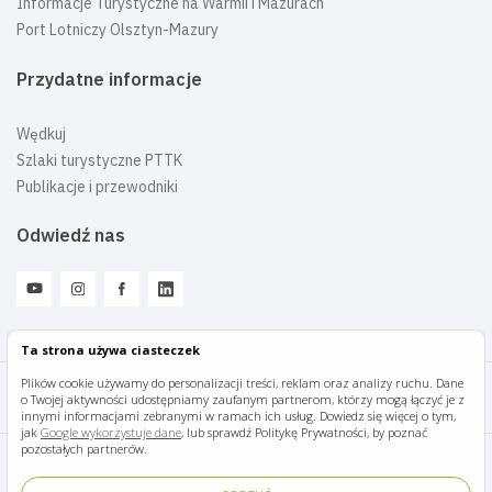
Informacje Turystyczne na Warmii i Mazurach
Port Lotniczy Olsztyn-Mazury
Przydatne informacje
Wędkuj
Szlaki turystyczne PTTK
Publikacje i przewodniki
Odwiedź nas
Ta strona używa ciasteczek
Plików cookie używamy do personalizacji treści, reklam oraz analizy ruchu. Dane
o Twojej aktywności udostępniamy zaufanym partnerom, którzy mogą łączyć je z
Mazury Travel © 2026
innymi informacjami zebranymi w ramach ich usług. Dowiedz się więcej o tym,
jak
Google wykorzystuje dane
, lub sprawdź Politykę Prywatności, by poznać
pozostałych partnerów.
Polityka prywatności