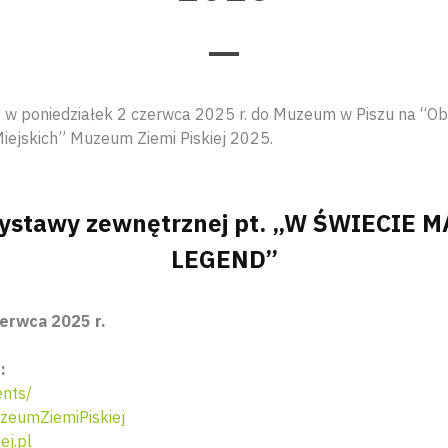
 w poniedziałek 2 czerwca 2025 r. do Muzeum w Piszu na “Ob
iejskich” Muzeum Ziemi Piskiej 2025.
ystawy zewnętrznej pt. „W ŚWIECIE
LEGEND”
zerwca 2025 r.
:
nts/
eumZiemiPiskiej
j.pl