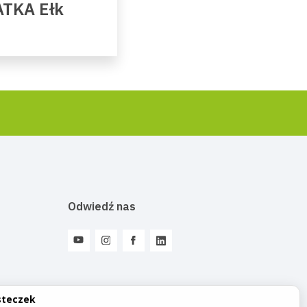
ATKA Ełk
Odwiedź nas
steczek