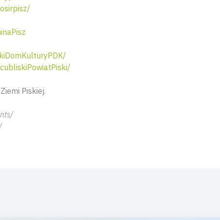
sirpisz/
inaPisz
kiDomKulturyPDK/
ubliskiPowiatPiski/
iemi Piskiej.
nts/
/