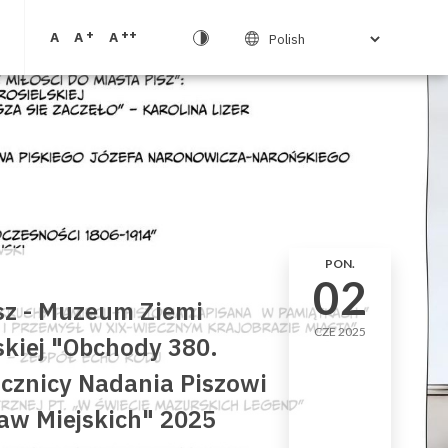
+
++
A
A
A
PON.
02
sz - Muzeum Ziemi
CZE 2025
skiej "Obchody 380.
cznicy Nadania Piszowi
aw Miejskich" 2025