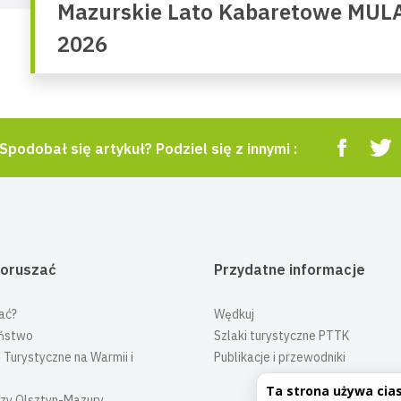
Mazurskie Lato Kabaretowe MUL
2026
Spodobał się artykuł? Podziel się z innymi :
poruszać
Przydatne informacje
ać?
Wędkuj
ństwo
Szlaki turystyczne PTTK
 Turystyczne na Warmii i
Publikacje i przewodniki
Ta strona używa cia
czy Olsztyn-Mazury