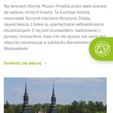
Na terenach Warmii, Mazur i Powiśla przez wieki ścierały
się wpływy różnych krajów. Ta burzliwa historia
owocowała licznymi starciami zbrojnymi. Dzisiaj
najważniejsze z bitew są upamiętniane widowiskowymi
inscenizacjami. O tej pod Grunwaldem, realizowanej z
pompą i rozmachem, mało kto nie słyszał, ale warto też
obejrzeć inscenizacje w Lidzbarku Warmińskim i pod
Wopławkami.
Dowiedz się więcej