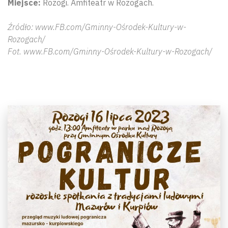
Miejsce:
Rozogi. Amfiteatr w Rozogach.
Źródło: www.FB.com/Gminny-Ośrodek-Kultury-w-
Rozogach/
Fot. www.FB.com/Gminny-Ośrodek-Kultury-w-Rozogach/