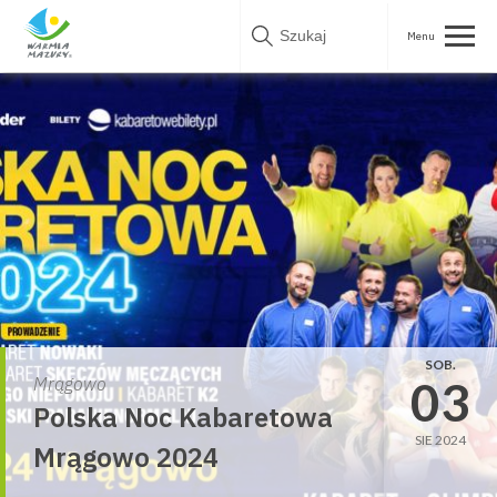
Skip
to
content
SOB.
03
Mrągowo
Polska Noc Kabaretowa
SIE 2024
Mrągowo 2024