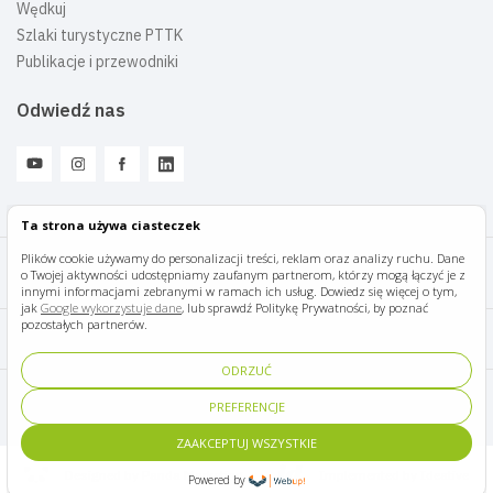
Wędkuj
Szlaki turystyczne PTTK
Publikacje i przewodniki
Odwiedź nas
Ta strona używa ciasteczek
Plików cookie używamy do personalizacji treści, reklam oraz analizy ruchu. Dane
o Twojej aktywności udostępniamy zaufanym partnerom, którzy mogą łączyć je z
Mazury Travel © 2026
innymi informacjami zebranymi w ramach ich usług. Dowiedz się więcej o tym,
jak
Google wykorzystuje dane
, lub sprawdź Politykę Prywatności, by poznać
pozostałych partnerów.
Polityka prywatności
ODRZUĆ
Pomoc i kontakt
PREFERENCJE
ZAAKCEPTUJ WSZYSTKIE
Designed by Panda Marketing
Implemented by Ideative
Powered by