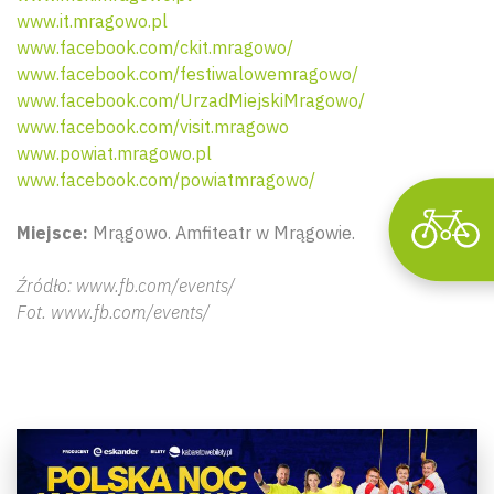
Wyszu
www.it.mragowo.pl
www.facebook.com/ckit.mragowo/
www.facebook.com/festiwalowemragowo/
www.facebook.com/UrzadMiejskiMragowo/
www.facebook.com/visit.mragowo
www.powiat.mragowo.pl
www.facebook.com/powiatmragowo/
Miejsce:
Mrągowo. Amfiteatr w Mrągowie.
Źródło: www.fb.com/events/
Fot. www.fb.com/events/