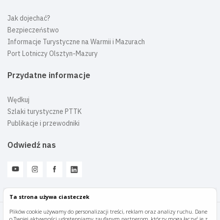
Jak dojechać?
Bezpieczeństwo
Informacje Turystyczne na Warmii i Mazurach
Port Lotniczy Olsztyn-Mazury
Przydatne informacje
Wędkuj
Szlaki turystyczne PTTK
Publikacje i przewodniki
Odwiedź nas
Ta strona używa ciasteczek
Plików cookie używamy do personalizacji treści, reklam oraz analizy ruchu. Dane
o Twojej aktywności udostępniamy zaufanym partnerom, którzy mogą łączyć je z