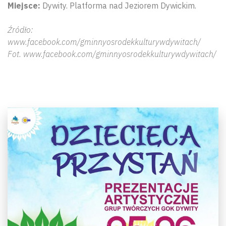
Miejsce:
Dywity. Platforma nad Jeziorem Dywickim.
Źródło:
www.facebook.com/gminnyosrodekkulturywdywitach/
Fot. www.facebook.com/gminnyosrodekkulturywdywitach/
Wyszu