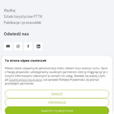
Wędkuj
Szlaki turystyczne PTTK
Publikacje i przewodniki
Odwiedź nas
Ta strona używa ciasteczek
Plików cookie używamy do personalizacji treści, reklam oraz analizy ruchu. Dane
o Twojej aktywności udostępniamy zaufanym partnerom, którzy mogą łączyć je z
Mazury Travel © 2026
innymi informacjami zebranymi w ramach ich usług. Dowiedz się więcej o tym,
jak
Google wykorzystuje dane
, lub sprawdź Politykę Prywatności, by poznać
pozostałych partnerów.
Polityka prywatności
ODRZUĆ
Pomoc i kontakt
PREFERENCJE
ZAAKCEPTUJ WSZYSTKIE