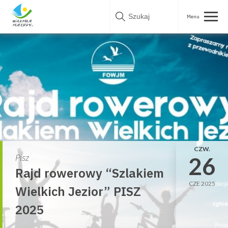
Skip
to
content
CZW.
26
Pisz
Rajd rowerowy “Szlakiem
CZE 2025
Wielkich Jezior” PISZ
2025