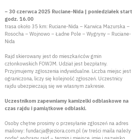
– 30 czerwca 2025 Ruciane-Nida | poniedziałek start
godz. 16.00
trasa około 35 km: Ruciane-Nida – Karwica Mazurska –
Rosocha – Wojnowo – Ładne Pole – Wygryny – Ruciane-
Nida
Rajd skierowany jest do mieszkańców gmin
członkowskich FOWJM. Udział jest bezpłatny.
Przyjmujemy zgłoszenia indywidualne. Liczba miejsc jest
ograniczona, liczy się kolejność zgłoszeń. Uczestnicy
rajdu ubezpieczają się we własnym zakresie.
Uczestnikom zapewniamy kamizelki odblaskowe na
czas rajdu i pamiątkowe odblaski.
Osoby chętne prosimy o przesyłanie zgłoszeń na adres
mailowy: fundacja@jeziora.com.pl (w treści maila należy
podać wybrany rajd – termin i miejsce, imię i nazwisko,