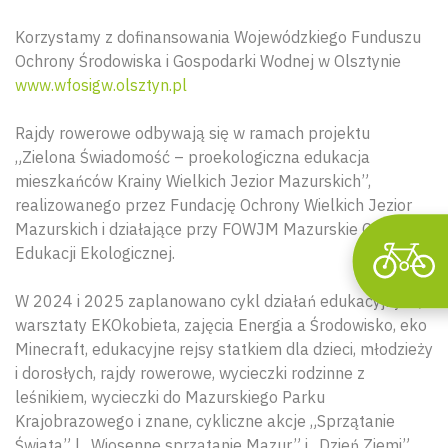
Wyszu
Korzystamy z dofinansowania Wojewódzkiego Funduszu
Ochrony Środowiska i Gospodarki Wodnej w Olsztynie
www.wfosigw.olsztyn.pl
Rajdy rowerowe odbywają się w ramach projektu
„Zielona Świadomość – proekologiczna edukacja
mieszkańców Krainy Wielkich Jezior Mazurskich”,
realizowanego przez Fundację Ochrony Wielkich Jezior
Mazurskich i działające przy FOWJM Mazurskie Centrum
Edukacji Ekologicznej.
W 2024 i 2025 zaplanowano cykl działań edukacyjnych,
warsztaty EKOkobieta, zajęcia Energia a Środowisko, eko
Minecraft, edukacyjne rejsy statkiem dla dzieci, młodzieży
i dorosłych, rajdy rowerowe, wycieczki rodzinne z
leśnikiem, wycieczki do Mazurskiego Parku
Krajobrazowego i znane, cykliczne akcje „Sprzątanie
Świata” | „Wiosenne sprzątanie Mazur” i „Dzień Ziemi”,