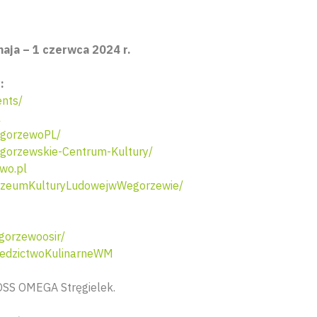
aja – 1 czerwca 2024 r.
:
nts/
l
gorzewoPL/
orzewskie-Centrum-Kultury/
wo.pl
zeumKulturyLudowejwWegorzewie/
orzewoosir/
edzictwoKulinarneWM
OSS OMEGA Stręgielek.