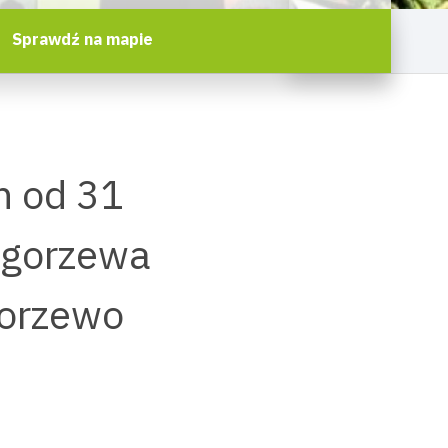
Sprawdź na mapie
h od 31
ęgorzewa
orzewo