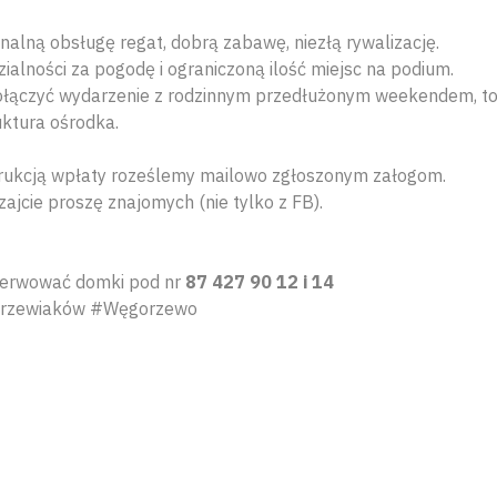
alną obsługę regat, dobrą zabawę, niezłą rywalizację.
ialności za pogodę i ograniczoną ilość miejsc na podium.
połączyć wydarzenie z rodzinnym przedłużonym weekendem, to
uktura ośrodka.
trukcją wpłaty roześlemy mailowo zgłoszonym załogom.
zajcie proszę znajomych (nie tylko z FB).
ezerwować domki pod nr
87 427 90 12 i 14
rzewiaków #Węgorzewo