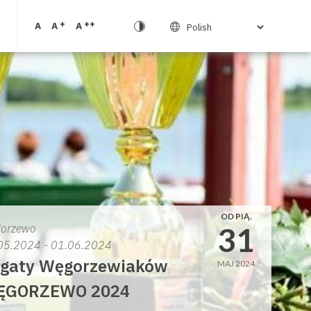
+
++
A
A
A
OD PIĄ.
31
orzewo
05.2024 - 01.06.2024
gaty Węgorzewiaków
MAJ 2024
ĘGORZEWO 2024