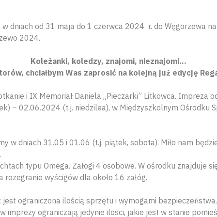
 w dniach od 31 maja do 1 czerwca 2024 r. do Węgorzewa na
zewo 2024.
Koleżanki, koledzy, znajomi, nieznajomi…
atorów, chciałbym Was zaprosić na kolejną już edycję Re
tkanie i IX Memoriał Daniela „Pieczarki” Litkowca. Impreza o
rtek) – 02.06.2024 (t.j. niedzilea), w Międzyszkolnym Ośrodku
y w dniach 31.05 i 01.06 (t.j. piątek, sobota). Miło nam będzi
.
chtach typu Omega. Załogi 4 osobowe. W ośrodku znajduje się
a rozegranie wyścigów dla około 16 załóg.
t jest ograniczona ilością sprzętu i wymogami bezpieczeństwa.
 imprezy ograniczają jedynie ilości, jakie jest w stanie pomieś