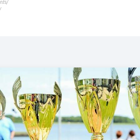
nts/
/