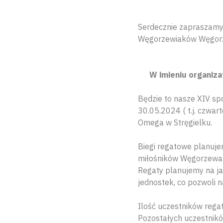
Serdecznie zapraszamy
Węgorzewiaków Węgor
W imieniu organiz
Będzie to nasze XIV spo
30.05.2024 ( t.j. czwa
Omega w Stręgielku.
Biegi regatowe planujem
miłośników Węgorzewa
Regaty planujemy na ja
jednostek, co pozwoli n
Ilość uczestników rega
Pozostałych uczestników