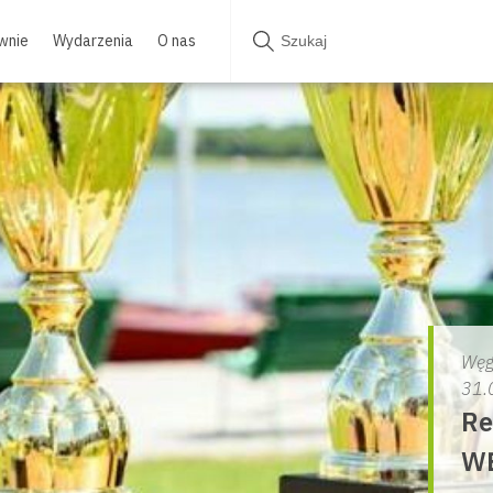
wnie
Wydarzenia
O nas
Węg
31.
Re
W