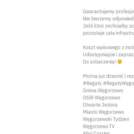
Gwarantujemy profesjon
Nie bierzemy odpowiedz
Jeśli ktoś zechciałby 
pozostaje cała infrastr
Koszt wpisowego z ins
Udostępniajcie i zapras
Do zobaczenia!
Można już dzwonić i r
#Regaty #RegatyWęgo
Gmina Węgorzewo
OSIR Węgorzewo
Otwarte Jeziora
Miasto Węgorzewo
Węgorzewski Tydzień
Węgorzewo.TV
Ahoj Czarter