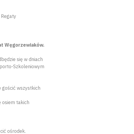
 Regaty
gat Węgorzewiaków.
dbędzie się w dniach
 Sporto-Szkoleniowym
e gościć wszystkich
 osiem takich
cić ośrodek.