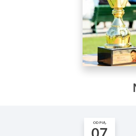
OD PIĄ.
07